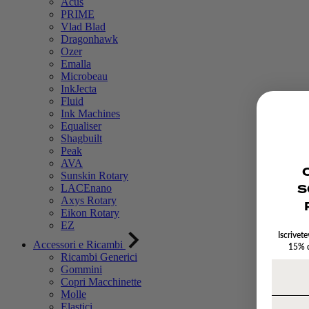
Acus
PRIME
Vlad Blad
Dragonhawk
Ozer
Emalla
Microbeau
InkJecta
Fluid
Ink Machines
Equaliser
Shagbuilt
Peak
AVA
O
Sunskin Rotary
S
LACEnano
Axys Rotary
Eikon Rotary
EZ
Iscrivete
Accessori e Ricambi
15% d
Ricambi Generici
Gommini
Copri Macchinette
Molle
Elastici