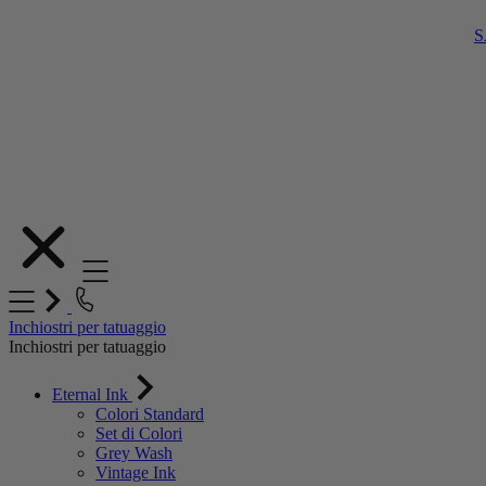
S
Salta
al
contenuto
Inchiostri per tatuaggio
Inchiostri per tatuaggio
Eternal Ink
Colori Standard
Set di Colori
Grey Wash
Vintage Ink