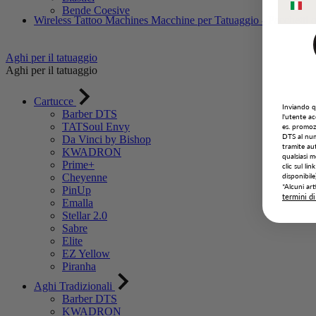
Bende Coesive
Wireless Tattoo Machines
Macchine per Tatuaggio - Pacchetti o
Aghi per il tatuaggio
Aghi per il tatuaggio
Cartucce
Inviando q
Barber DTS
l'utente a
TATSoul Envy
es. promoz
DTS al num
Da Vinci by Bishop
tramite aut
KWADRON
qualsiasi
Prime+
clic sul li
disponibile)
Cheyenne
*Alcuni art
PinUp
termini di
Emalla
Stellar 2.0
Sabre
Elite
EZ Yellow
Piranha
Aghi Tradizionali
Barber DTS
KWADRON