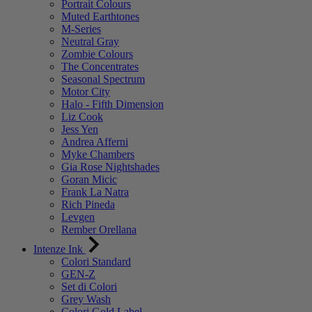
Portrait Colours
Muted Earthtones
M-Series
Neutral Gray
Zombie Colours
The Concentrates
Seasonal Spectrum
Motor City
Halo - Fifth Dimension
Liz Cook
Jess Yen
Andrea Afferni
Myke Chambers
Gia Rose Nightshades
Goran Micic
Frank La Natra
Rich Pineda
Levgen
Rember Orellana
Intenze Ink
Colori Standard
GEN-Z
Set di Colori
Grey Wash
Colori Gold Label