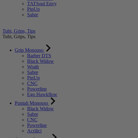
TATSoul Envy
PinUp
Sabre
Tubi, Grips, Tips
Tubi, Grips, Tips
Grip Monouso
Barber DTS
Black Widow
Wrath
Sabre
PinUp
CNC
Powerline
Ego Hawkflow
Puntali Monouso
Black Widow
Sabre
CNC
Powerline
Acrilici