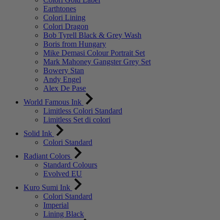
Earthtones
Colori Lining
Colori Dragon
Bob Tyrell Black & Grey Wash
Boris from Hungary
Mike Demasi Colour Portrait Set
Mark Mahoney Gangster Grey Set
Bowery Stan
Andy Engel
Alex De Pase
World Famous Ink
Limitless Colori Standard
Limitless Set di colori
Solid Ink
Colori Standard
Radiant Colors
Standard Colours
Evolved EU
Kuro Sumi Ink
Colori Standard
Imperial
Lining Black