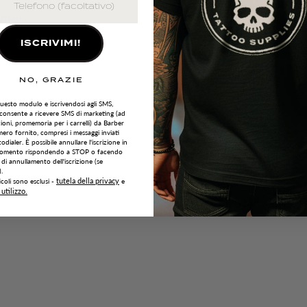
fferrta
ISCRIVIMI!
NO, GRAZIE
uesto modulo e iscrivendosi agli SMS,
cconsente a ricevere SMS di marketing (ad
ioni, promemoria per i carrelli) da Barber
ero fornito, compresi i messaggi inviati
odialer. È possibile annullare l'iscrizione in
 momento rispondendo a STOP o facendo
nk di annullamento dell'iscrizione (se
.
tutela della privacy
icoli sono esclusi -
e
 utilizzo.