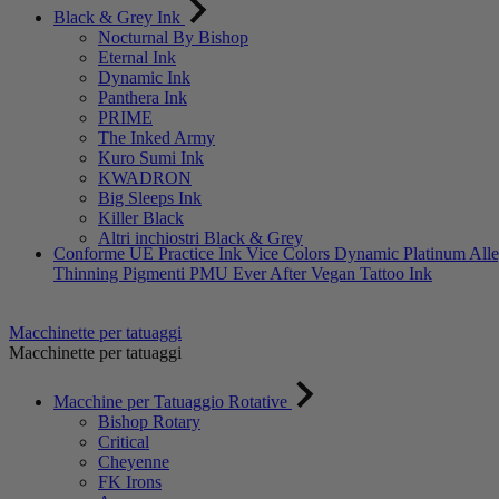
Black & Grey Ink
Nocturnal By Bishop
Eternal Ink
Dynamic Ink
Panthera Ink
PRIME
The Inked Army
Kuro Sumi Ink
KWADRON
Big Sleeps Ink
Killer Black
Altri inchiostri Black & Grey
Conforme UE
Practice Ink
Vice Colors
Dynamic Platinum
All
Thinning
Pigmenti PMU Ever After
Vegan Tattoo Ink
Macchinette per tatuaggi
Macchinette per tatuaggi
Macchine per Tatuaggio Rotative
Bishop Rotary
Critical
Cheyenne
FK Irons