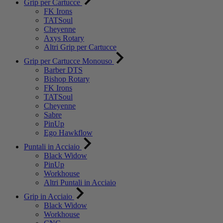
Grip per Cartucce
FK Irons
TATSoul
Cheyenne
Axys Rotary
Altri Grip per Cartucce
Grip per Cartucce Monouso
Barber DTS
Bishop Rotary
FK Irons
TATSoul
Cheyenne
Sabre
PinUp
Ego Hawkflow
Puntali in Acciaio
Black Widow
PinUp
Workhouse
Altri Puntali in Acciaio
Grip in Acciaio
Black Widow
Workhouse