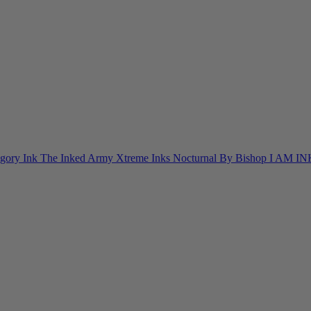
egory Ink
The Inked Army
Xtreme Inks
Nocturnal By Bishop
I AM I