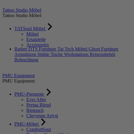
Tattoo Studio Möbel
Tattoo Studio Möbel
TATSoul Möbel
Möbel
Ersatzteile
Accessories
Barber DTS Furniture
Tat Tech Möbel
Ghost Furniture
Armstützen
Stühle
Tische
Workstations
Reisezubehör
Beleuchtung
PMU Equipment
PMU Equipment
PMU-Pigmente
Ever After
Perma Blend
Biotouch
Cheyenne Artyst
PMU-Möbel
ComfortSoul