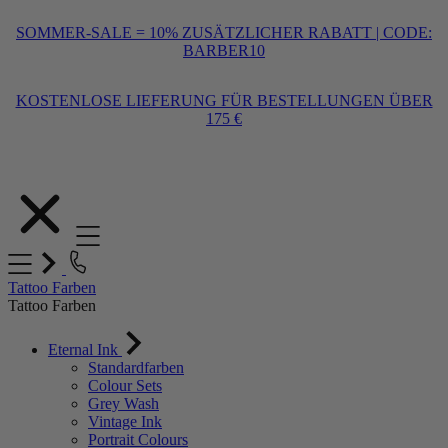
SOMMER-SALE = 10% ZUSÄTZLICHER RABATT | CODE:
BARBER10
KOSTENLOSE LIEFERUNG FÜR BESTELLUNGEN ÜBER
175 €
Zum
Inhalt
springen
Tattoo Farben
Tattoo Farben
Eternal Ink
Standardfarben
Colour Sets
Grey Wash
Vintage Ink
Portrait Colours