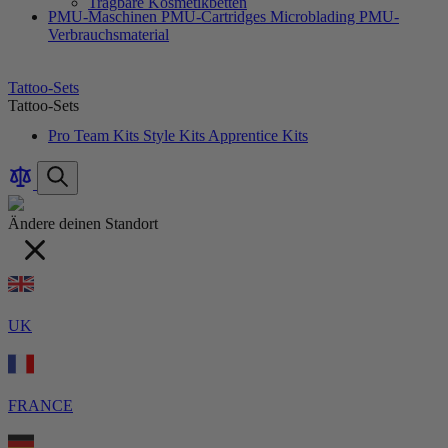
Tragbare Kosmetikbetten
PMU-Maschinen
PMU-Cartridges
Microblading
PMU-
Verbrauchsmaterial
Tattoo-Sets
Tattoo-Sets
Pro Team Kits
Style Kits
Apprentice Kits
Produkte
Artikel
Artikel
Suche
vergleichen
Ändere deinen Standort
UK
FRANCE