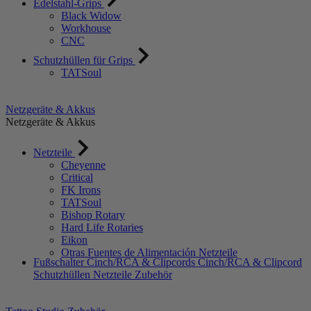
Edelstahl-Grips
Black Widow
Workhouse
CNC
Schutzhüllen für Grips
TATSoul
Netzgeräte & Akkus
Netzgeräte & Akkus
Netzteile
Cheyenne
Critical
FK Irons
TATSoul
Bishop Rotary
Hard Life Rotaries
Eikon
Otras Fuentes de Alimentación Netzteile
Fußschalter
Cinch/RCA & Clipcords
Cinch/RCA & Clipcord
Schutzhüllen
Netzteile Zubehör