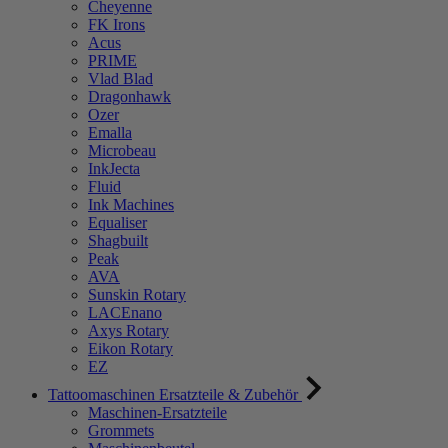
Cheyenne
FK Irons
Acus
PRIME
Vlad Blad
Dragonhawk
Ozer
Emalla
Microbeau
InkJecta
Fluid
Ink Machines
Equaliser
Shagbuilt
Peak
AVA
Sunskin Rotary
LACEnano
Axys Rotary
Eikon Rotary
EZ
Tattoomaschinen Ersatzteile & Zubehör
Maschinen-Ersatzteile
Grommets