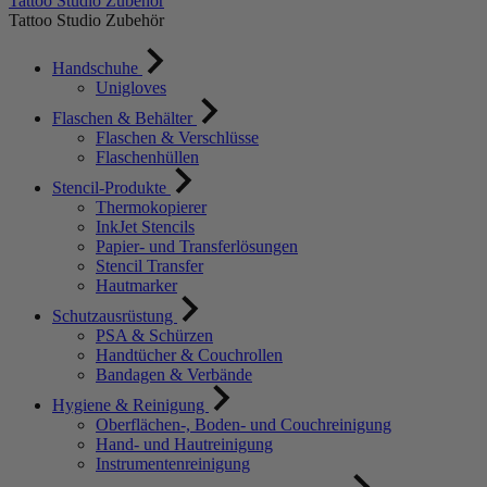
Tattoo Studio Zubehör
Tattoo Studio Zubehör
Handschuhe
Unigloves
Flaschen & Behälter
Flaschen & Verschlüsse
Flaschenhüllen
Stencil-Produkte
Thermokopierer
InkJet Stencils
Papier- und Transferlösungen
Stencil Transfer
Hautmarker
Schutzausrüstung
PSA & Schürzen
Handtücher & Couchrollen
Bandagen & Verbände
Hygiene & Reinigung
Oberflächen-, Boden- und Couchreinigung
Hand- und Hautreinigung
Instrumentenreinigung