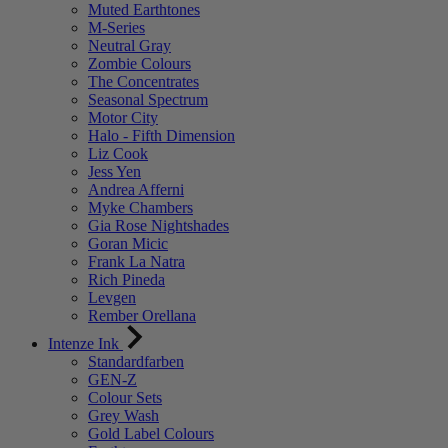
Muted Earthtones
M-Series
Neutral Gray
Zombie Colours
The Concentrates
Seasonal Spectrum
Motor City
Halo - Fifth Dimension
Liz Cook
Jess Yen
Andrea Afferni
Myke Chambers
Gia Rose Nightshades
Goran Micic
Frank La Natra
Rich Pineda
Levgen
Rember Orellana
Intenze Ink
Standardfarben
GEN-Z
Colour Sets
Grey Wash
Gold Label Colours