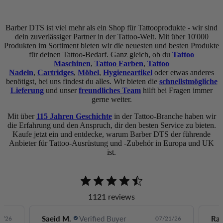
Barber DTS ist viel mehr als ein Shop für Tattooprodukte - wir sind
dein zuverlässiger Partner in der Tattoo-Welt. Mit über 10'000
Produkten im Sortiment bieten wir die neuesten und besten Produkte
für deinen Tattoo-Bedarf. Ganz gleich, ob du
Tattoo
Maschinen
,
Tattoo Farben
,
Tattoo
Nadeln
,
Cartridges
,
Möbel
,
Hygieneartikel
oder etwas anderes
benötigst, bei uns findest du alles. Wir bieten die
schnellstmögliche
Lieferung
und unser
freundliches Team
hilft bei Fragen immer
gerne weiter.
Mit über
115 Jahren Geschichte
in der Tattoo-Branche haben wir
die Erfahrung und den Anspruch, dir den besten Service zu bieten.
Kaufe jetzt ein und entdecke, warum Barber DTS der führende
Anbieter für Tattoo-Ausrüstung und -Zubehör in Europa und UK
ist.
1121 reviews
Rafael J.
Verified Buyer
Raf
1/26
07/18/26