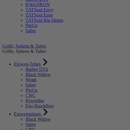
KWADRON
TATSoul Envy
TATSoul Enso
TATSoul Big Sleeps
PinUp
Sabre
Griffe, Spitzen & Tubes
Griffe, Spitzen & Tubes
Einweg-Tubes
Barber DTS
Black Widow
Wrath
Sabre
PinUp
CNC
Powerline
Ego Hawkflow
Einwegspitzen
Black Widow
Sabre
CNC