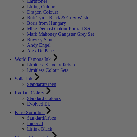
Earthtones
Lining Colours
Dragon Colours
Bob Tyrell Black & Grey Wash
Boris from Hungary
Mike Demasi Colour Portrait Set
Mark Mahoney Gangster Grey Set
Bowery Stan
Andy Engel
Alex De Pase
World Famous Ink
Limitless Standardfarben
Limitless Colour Sets
Solid Ink
Standardfarben
Radiant Colors
Standard Colours
Evolved EU
Kuro Sumi Ink
Standardfarben
Imperial
Lining Black