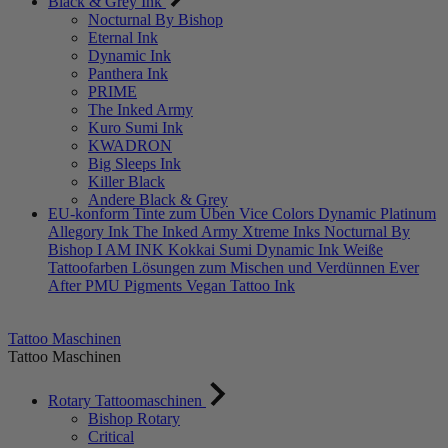
Black & Grey Ink
Nocturnal By Bishop
Eternal Ink
Dynamic Ink
Panthera Ink
PRIME
The Inked Army
Kuro Sumi Ink
KWADRON
Big Sleeps Ink
Killer Black
Andere Black & Grey
EU-konform
Tinte zum Üben
Vice Colors
Dynamic Platinum
Allegory Ink
The Inked Army
Xtreme Inks
Nocturnal By
Bishop
I AM INK
Kokkai Sumi
Dynamic Ink
Weiße
Tattoofarben
Lösungen zum Mischen und Verdünnen
Ever
After PMU Pigments
Vegan Tattoo Ink
Tattoo Maschinen
Tattoo Maschinen
Rotary Tattoomaschinen
Bishop Rotary
Critical