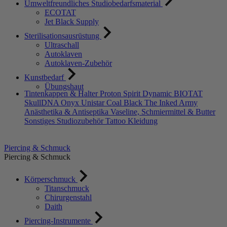
Umweltfreundliches Studiobedarfsmaterial
ECOTAT
Jet Black Supply
Sterilisationsausrüstung
Ultraschall
Autoklaven
Autoklaven-Zubehör
Kunstbedarf
Übungshaut
Tintenkappen & Halter
Proton
Spirit
Dynamic
BIOTAT
SkullDNA
Onyx
Unistar
Coal Black
The Inked Army
Anästhetika & Antiseptika
Vaseline, Schmiermittel & Butter
Sonstiges Studiozubehör
Tattoo Kleidung
Piercing & Schmuck
Piercing & Schmuck
Körperschmuck
Titanschmuck
Chirurgenstahl
Daith
Piercing-Instrumente