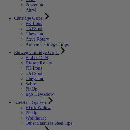
Powerline
Akryl
Cartridge Grips
FK Irons
TATSoul
Cheyenne
Axys Rotary
Andere Cartridge Grips
Einweg-Cartridge-Grips
Barber DTS
Bishop Rotary
FK Irons
TATSoul
Cheyenne
Sabre
PinUp
Ego Hawkflow
Edelstahl-Spitzen
Black Widow
PinUp
Workhouse
Other Stainless Steel Tips