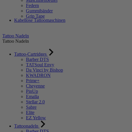
Maschinenbeutel
Federn
Gummibänder
Grip Tape
Kabellose Tattoomaschinen
Tattoo Nadeln
Tattoo Nadeln
Tattoo-Cartridges
Barber DTS
TATSoul Envy
Da Vinci by Bishop
KWADRON
Prime+
Cheyenne
PinUp
Emalla
Stellar 2.0
Sabre
Elite
EZ Yellow
Tattoonadeln
Barber DTS