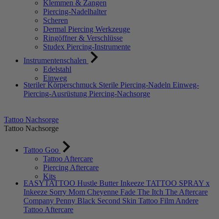
Klemmen & Zangen
Piercing-Nadelhalter
Scheren
Dermal Piercing Werkzeuge
Ringöffner & Verschlüsse
Studex Piercing-Instrumente
Instrumentenschalen
Edelstahl
Einweg
Steriler Körperschmuck
Sterile Piercing-Nadeln
Einweg-
Piercing-Ausrüstung
Piercing-Nachsorge
Tattoo Nachsorge
Tattoo Nachsorge
Tattoo Goo
Tattoo Aftercare
Piercing Aftercare
Kits
EASYTATTOO
Hustle Butter
Inkeeze
TATTOO SPRAY x
Inkeeze
Sorry Mom
Cheyenne
Fade The Itch
The Aftercare
Company
Penny Black
Second Skin Tattoo Film
Andere
Tattoo Aftercare