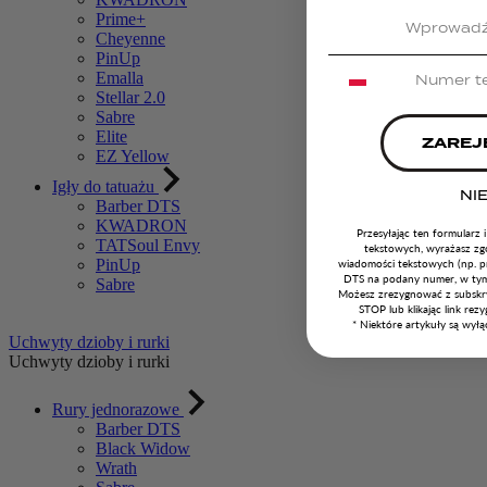
Prime+
Cheyenne
PinUp
Emalla
Stellar 2.0
Sabre
Elite
ZAREJ
EZ Yellow
Igły do tatuażu
NIE
Barber DTS
KWADRON
Przesyłając ten formularz 
TATSoul Envy
tekstowych, wyrażasz z
PinUp
wiadomości tekstowych (np. p
DTS na podany numer, w tym 
Sabre
Możesz zrezygnować z subskr
STOP lub klikając link rezy
*
Niektóre artykuły są wyłą
Uchwyty dzioby i rurki
Uchwyty dzioby i rurki
Rury jednorazowe
Barber DTS
Black Widow
Wrath