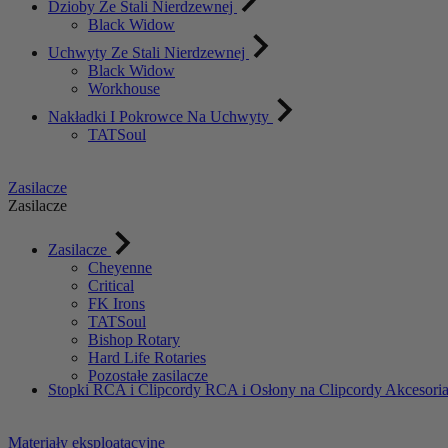
Dzioby Ze Stali Nierdzewnej
Black Widow
Uchwyty Ze Stali Nierdzewnej
Black Widow
Workhouse
Nakładki I Pokrowce Na Uchwyty
TATSoul
Zasilacze
Zasilacze
Zasilacze
Cheyenne
Critical
FK Irons
TATSoul
Bishop Rotary
Hard Life Rotaries
Pozostałe zasilacze
Stopki
RCA i Clipcordy
RCA i Osłony na Clipcordy
Akcesoria
Materiały eksploatacyjne