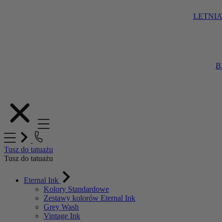
LETNIA
B
Przejdź
do
treści
Tusz do tatuażu
Tusz do tatuażu
Eternal Ink
Kolory Standardowe
Zestawy kolorów Eternal Ink
Grey Wash
Vintage Ink