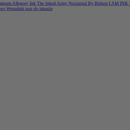
atinum
Allegory Ink
The Inked Army
Nocturnal By Bishop
I AM INK
ego
Wegański tusz do tatuażu