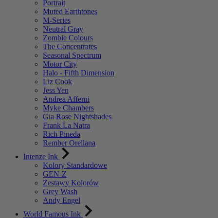
Portrait
Muted Earthtones
M-Series
Neutral Gray
Zombie Colours
The Concentrates
Seasonal Spectrum
Motor City
Halo - Fifth Dimension
Liz Cook
Jess Yen
Andrea Afferni
Myke Chambers
Gia Rose Nightshades
Frank La Natra
Rich Pineda
Rember Orellana
Intenze Ink
Kolory Standardowe
GEN-Z
Zestawy Kolorów
Grey Wash
Andy Engel
World Famous Ink