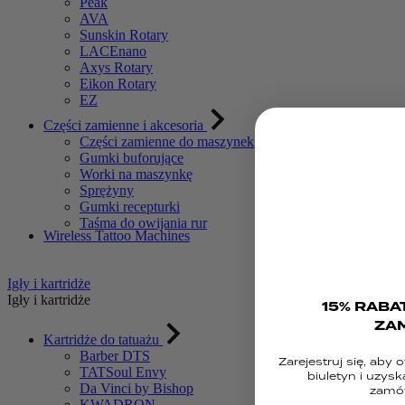
Peak
AVA
Sunskin Rotary
LACEnano
Axys Rotary
Eikon Rotary
EZ
Części zamienne i akcesoria
Części zamienne do maszynek
Gumki buforujące
Worki na maszynkę
Sprężyny
Gumki recepturki
Taśma do owijania rur
Wireless Tattoo Machines
Igły i kartridże
Igły i kartridże
15% RABA
ZA
Kartridże do tatuażu
Barber DTS
Zarejestruj się, aby
TATSoul Envy
biuletyn i uzysk
Da Vinci by Bishop
zamów
KWADRON