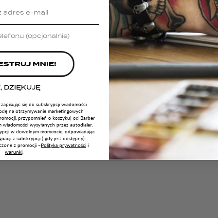
ESTRUJ MNIE!
, DZIĘKUJĘ
i zapisując się do subskrypcji wiadomości
godę na otrzymywanie marketingowych
romocji, przypomnień o koszyku) od Barber
wiadomości wysyłanych przez autodialer.
ypcji w dowolnym momencie, odpowiadając
gnacji z subskrypcji ( gdy jest dostępny).
czone z promocji –
Polityka prywatności
i
warunki
.