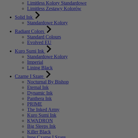
Limitless Kolory Standardowe
Limitless Zestawy Kolorów
Solid Ink
Standardowe Kolory
Radiant Colors
Standard Colours
Evolved EU
Kuro Sumi Ink
Standardowe Kolory
Imperial
Lining Black
Czarne I Szare
Nocturnal By Bishop
Eternal Ink
Dynamic Ink
Panthera Ink
PRIME
The Inked Army
Kuro Sumi Ink
KWADRON
Big Sleeps Ink
Killer Black
Inne Czarne I Szare