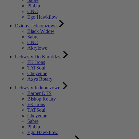
Sabre
PinUp
CNC
Ego Hawkflow
Dzioby Jednorazowe
Black Widow
Sabre
CNC
Akrylowe
Uchwyty Do Kartridży
FK Irons
TATSoul
Cheyenne
Axys Rotary
Uchwyty Jednorazowe
Barber DTS
Bishop Rotary
FK Irons
TATSoul
Cheyenne
Sabre
PinUp
Ego Hawkflow