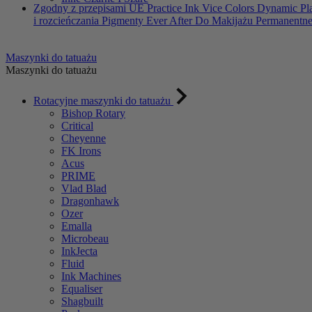
Zgodny z przepisami UE
Practice Ink
Vice Colors
Dynamic Pl
i rozcieńczania
Pigmenty Ever After Do Makijażu Permanentn
Maszynki do tatuażu
Maszynki do tatuażu
Rotacyjne maszynki do tatuażu
Bishop Rotary
Critical
Cheyenne
FK Irons
Acus
PRIME
Vlad Blad
Dragonhawk
Ozer
Emalla
Microbeau
InkJecta
Fluid
Ink Machines
Equaliser
Shagbuilt