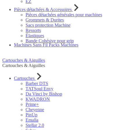
EZ
Pièces détachées & Accessoires
Pièces détachées générales pour machines
Grommets & Durites
Sacs protection Machine
Ressorts
Élastiques
Bande Cohésive pour grip
Machines Sans Fil
Packs Machines
Cartouches & Aiguilles
Cartouches & Aiguilles
Cartouches
Barber DTS
TATSoul Envy
Da Vinci by Bishop
KWADRON
Prime+
Cheyenne
PinUp
Emalla
Stellar 2.0