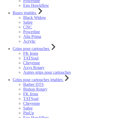
Powerline
Ego Hawkflow
Buses jetables
Black Widow
Sabre
CNC
Powerline
Alla Prima
Acrylic
Grips pour cartouches
FK Irons
TATSoul
Cheyenne
Axys Rotary
Autres grips pour cartouches
Grips pour cartouches jetables
Barber DTS
Bishop Rotary
FK Irons
TATSoul
Cheyenne
Sabre
PinUp
Ego Hawkflow