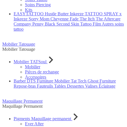
Soins Piercing
Kits
EASYTATTOO
Hustle Butter
Inkeeze
TATTOO SPRAY x
Inkeeze
Sorry Mom
Cheyenne
Fade The Itch
The Aftercare
Company
Penny Black
Second Skin Tattoo Film
Autres soins
tattoo
Mobilier Tatouage
Mobilier Tatouage
Mobilier TATSoul
Mobilier
Pièces de rechange
Accessoires
Barber DTS Furniture
Mobilier Tat Tech
Ghost Furniture
Repose-bras
Fauteuils
Tables
Dessertes
Valises
Éclairage
Maquillage Permanent
Maquillage Permanent
Pigments Maquillage permanent
Ever After