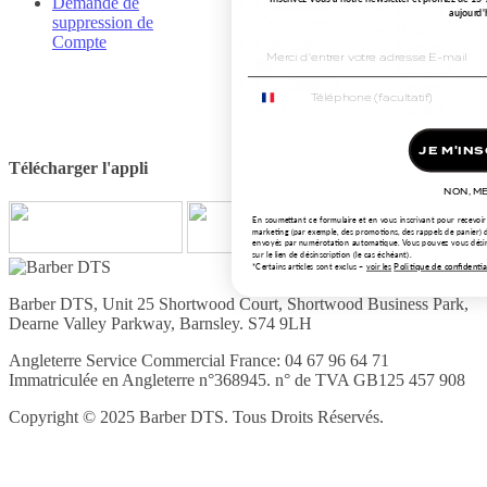
Demande de
Conditions
Eternal Ink
aujourd'
suppression de
d'utilisation
Bishop
Compte
Cookies
Rotary
Cookie
Kingpin
Settings
Tattoo
Supply
JE M'INS
Télécharger l'appli
NON, ME
En soumettant ce formulaire et en vous inscrivant pour recevoi
marketing (par exemple, des promotions, des rappels de panier)
envoyés par numérotation automatique. Vous pouvez vous dési
sur le lien de désinscription (le cas échéant).
Politique de confidentia
*Certains articles
sont
exclus
–
voir les
Barber DTS, Unit 25 Shortwood Court, Shortwood Business Park,
Dearne Valley Parkway, Barnsley. S74 9LH
Angleterre Service Commercial France: 04 67 96 64 71
Immatriculée en Angleterre n°368945. n° de TVA GB125 457 908
Copyright © 2025 Barber DTS. Tous Droits Réservés.