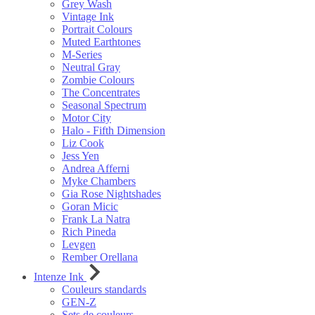
Grey Wash
Vintage Ink
Portrait Colours
Muted Earthtones
M-Series
Neutral Gray
Zombie Colours
The Concentrates
Seasonal Spectrum
Motor City
Halo - Fifth Dimension
Liz Cook
Jess Yen
Andrea Afferni
Myke Chambers
Gia Rose Nightshades
Goran Micic
Frank La Natra
Rich Pineda
Levgen
Rember Orellana
Intenze Ink
Couleurs standards
GEN-Z
Sets de couleurs