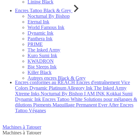
Lining Black
Encres Tattoo Black & Grey
Nocturnal By Bishop
Eternal Ink
World Famous Ink
Dynamic Ink
Panthera Ink
PRIME
The Inked Army
Kuro Sumi Ink
KWADRON
Big Sleeps Ink
Killer Black
Autrees encres Black & Grey
Encres conformes au REACH
Encres d'entraînement
Vice
Colors
Dynamic Platinum
Allegory Ink
The Inked Army
Xtreme Inks
Nocturnal By Bishop
I AM INK
Kokkai Sumi
Dynamic Ink
Encres Tattoo White
Solutions pour mélanges &
dilutions
Pigments Maquillage Permanent Ever After
Encres
Tattoo Véganes
Machines à Tatouer
Machines à Tatouer