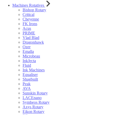
Machines Rotatives
Bishop Rotary
Critical
Cheyenne
FK Irons
Acus
PRIME
Vlad Blad
Dragonhawk
Ozer
Emalla
Microbeau
InkJecta
Fluid
Ink Machines
Equaliser
Shagbuilt
Peak
AVA
Sunskin Rotary
LACEnano
Symbeos Rotary
Axys Rotary
Eikon Rotary