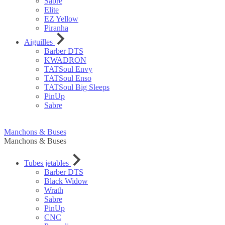
Sabre
Elite
EZ Yellow
Piranha
Aiguilles
Barber DTS
KWADRON
TATSoul Envy
TATSoul Enso
TATSoul Big Sleeps
PinUp
Sabre
Manchons & Buses
Manchons & Buses
Tubes jetables
Barber DTS
Black Widow
Wrath
Sabre
PinUp
CNC