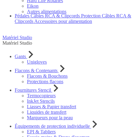
Hard Life Rotaries
Eikon
Autres alimentations
Pédales
Câbles RCA & Clipcords
Protection Câbles RCA &
Clipcords
Accessoires pour alimentation
Matériel Studio
Matériel Studio
Gants
Unigloves
Flacons & Contenants
Flacons & Bouchons
Protections flacons
Fournitures Stencil
Termocopieurs
InkJet Stencils
Liasses & Papier transfert
Liquides de transfert
Marqueurs pour la peau
Équipements de protection individuelle
EPI & Tabliers