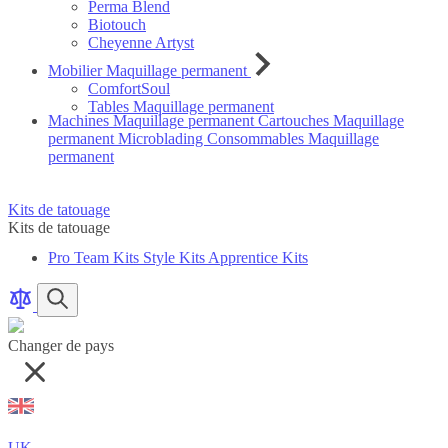
Perma Blend
Biotouch
Cheyenne Artyst
Mobilier Maquillage permanent
ComfortSoul
Tables Maquillage permanent
Machines Maquillage permanent
Cartouches Maquillage
permanent
Microblading
Consommables Maquillage
permanent
Kits de tatouage
Kits de tatouage
Pro Team Kits
Style Kits
Apprentice Kits
Comparer
articles
articles
Rechercher
des
produits
Changer de pays
UK