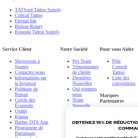
TATSoul Tattoo Supply
Critical Tattoo
Eternal Ink
Bishop Rotary
Kingpin Tattoo Supply
Service Client
Notre Société
Pour vous Aider
Showroom à
Pro Team
Pôle
Nantes
Témoignages
Conseil
Contactez-nous
de clients
Tattoo
Informations sur
Dernières
Liste des
la livraison
Nouvelles
conventions
Politique de
Qui sommes
Retour
nous
Marques
Cercle des
Notre
Partenaires
Écureuils
Nouvelle
Outlet
Image
TATSoul
Klarna
Sécurité et
Tattoo
Barber DTS App
confidentialité
OBTENEZ 15% DE RÉDUCTI
Supply
Programme de
Termes &
COMMAN
Critical
Parrainage
Conditions
Tattoo
Inscrivez-vous à notre newsletter et profitez de 