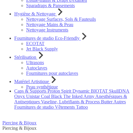
Essuie-mains & Draps d'examen
Sparadraps & Pansements
Hygiène & Nettoyage
Nettoyage Surfaces, Sols & Fauteuils
Nettoyage Mains & Peau
Nettoyage Instruments
Fournitures de studio Eco-Friendly
ECOTAT
Jet Black Supply
Stérilisation
Ultrasons
Autoclaves
Fournitures pour autoclaves
Matériel Artistique
Peau synthétique
Caps & Supports
Proton
Spirit
Dynamic
BIOTAT
SkullDNA
Onyx
Unistar
Coal Black
The Inked Army
Anesthésiques &
Antiseptiques
Vaseline, Lubrifiants & Process Butter
Autres
Fournitures de studio
Vêtements Tattoo
Piercing & Bijoux
Piercing & Bijoux