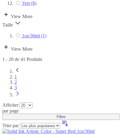
Vert
(8)
View More
Taille
1oz/30ml
(1)
View More
1
-
20
de
41
Produits
Vous
1
lisez
Page
2
actuellement
Page
3
la
page
Afficher
par page
Filtre
Trier par