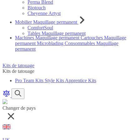
Perma Blend
Biotouch
Cheyenne Artyst
Mobilier Maquillage permanent
ComfortSoul
Tables Maquillage permanent
Machines Maquillage permanent
Cartouches Maquillage
permanent
Microblading
Consommables Maquillage
permanent
Kits de tatouage
Kits de tatouage
Pro Team Kits
Style Kits
Apprentice Kits
Comparer
articles
articles
Rechercher
des
produits
Changer de pays
UK