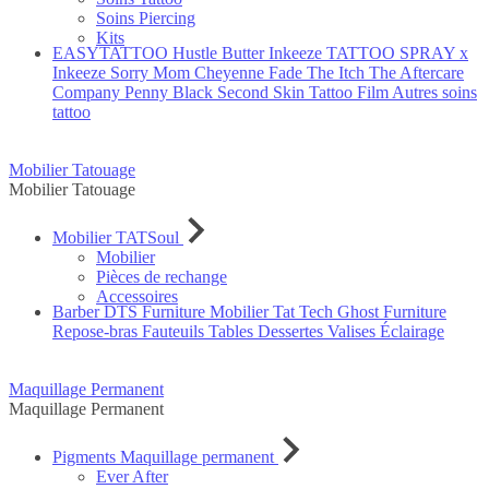
Soins Piercing
Kits
EASYTATTOO
Hustle Butter
Inkeeze
TATTOO SPRAY x
Inkeeze
Sorry Mom
Cheyenne
Fade The Itch
The Aftercare
Company
Penny Black
Second Skin Tattoo Film
Autres soins
tattoo
Mobilier Tatouage
Mobilier Tatouage
Mobilier TATSoul
Mobilier
Pièces de rechange
Accessoires
Barber DTS Furniture
Mobilier Tat Tech
Ghost Furniture
Repose-bras
Fauteuils
Tables
Dessertes
Valises
Éclairage
Maquillage Permanent
Maquillage Permanent
Pigments Maquillage permanent
Ever After