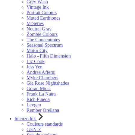
Grey Wash
Vintage Ink
Portrait Colours
Muted Earthtones
M-Series
Neutral Gray
Zombie Colours
The Concentrates
Seasonal Spectrum
Motor City
Halo - Fifth Dimension
Liz Cook
Jess Yen
Andrea Afferni
Myke Chambers
Gia Rose Nightshades
Goran Micic
Frank La Natra
Rich Pineda
Levgen
Rember Orellana
Intenze Ink
Couleurs standards
GEN-Z
Sets de couleurs