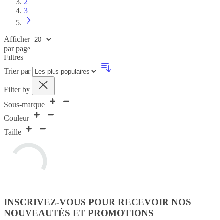
lisez
Page
2
actuellement
Page
3
la
page
Afficher
par page
Filtres
Trier par
Filter by
Sous-marque
Couleur
Taille
INSCRIVEZ-VOUS POUR RECEVOIR NOS
NOUVEAUTÉS ET PROMOTIONS