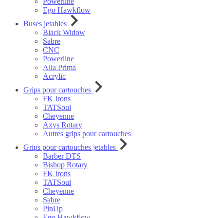
Powerline
Ego Hawkflow
Buses jetables
Black Widow
Sabre
CNC
Powerline
Alla Prima
Acrylic
Grips pour cartouches
FK Irons
TATSoul
Cheyenne
Axys Rotary
Autres grips pour cartouches
Grips pour cartouches jetables
Barber DTS
Bishop Rotary
FK Irons
TATSoul
Cheyenne
Sabre
PinUp
Ego Hawkflow