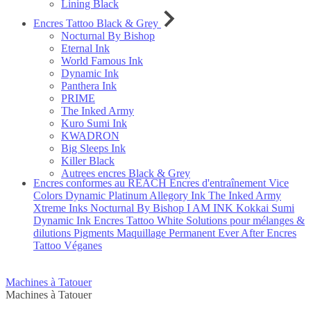
Lining Black
Encres Tattoo Black & Grey
Nocturnal By Bishop
Eternal Ink
World Famous Ink
Dynamic Ink
Panthera Ink
PRIME
The Inked Army
Kuro Sumi Ink
KWADRON
Big Sleeps Ink
Killer Black
Autrees encres Black & Grey
Encres conformes au REACH
Encres d'entraînement
Vice
Colors
Dynamic Platinum
Allegory Ink
The Inked Army
Xtreme Inks
Nocturnal By Bishop
I AM INK
Kokkai Sumi
Dynamic Ink
Encres Tattoo White
Solutions pour mélanges &
dilutions
Pigments Maquillage Permanent Ever After
Encres
Tattoo Véganes
Machines à Tatouer
Machines à Tatouer