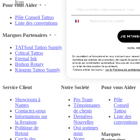
Pour vous Aider
Pôle Conseil Tattoo
Liste des conventions
Marques Partenaires
JE M'INS
TATSoul Tattoo Supply
NON, ME
Critical Tattoo
En soumettant ce formulaire et en vous inscrivant pour recevoi
Eternal Ink
marketing (par exemple, des promotions, des rappels de panier)
envoyés par numérotation automatique. Vous pouvez vous dési
Bishop Rotary
sur le lien de désinscription (le cas échéant).
Kingpin Tattoo Supply
Politique de confidentia
*Certains articles
sont
exclus
–
voir les
Service Client
Notre Société
Pour vous Aider
Showroom à
Pro Team
Pôle
Nantes
Témoignages
Conseil
Contactez-nous
de clients
Tattoo
Informations sur
Dernières
Liste des
la livraison
Nouvelles
conventions
Politique de
Qui sommes
Retour
nous
Marques
Cercle des
Notre
Partenaires