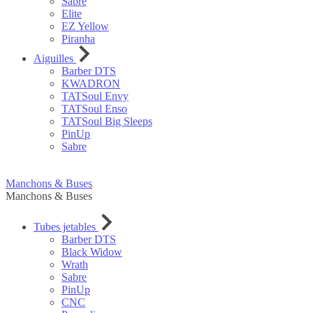
Sabre
Elite
EZ Yellow
Piranha
Aiguilles
Barber DTS
KWADRON
TATSoul Envy
TATSoul Enso
TATSoul Big Sleeps
PinUp
Sabre
Manchons & Buses
Manchons & Buses
Tubes jetables
Barber DTS
Black Widow
Wrath
Sabre
PinUp
CNC