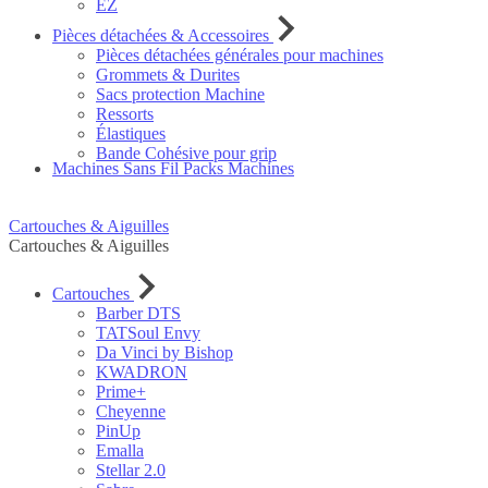
EZ
Pièces détachées & Accessoires
Pièces détachées générales pour machines
Grommets & Durites
Sacs protection Machine
Ressorts
Élastiques
Bande Cohésive pour grip
Machines Sans Fil
Packs Machines
Cartouches & Aiguilles
Cartouches & Aiguilles
Cartouches
Barber DTS
TATSoul Envy
Da Vinci by Bishop
KWADRON
Prime+
Cheyenne
PinUp
Emalla
Stellar 2.0