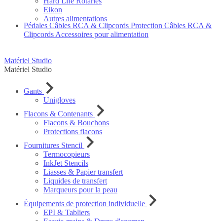
Hard Life Rotaries
Eikon
Autres alimentations
Pédales
Câbles RCA & Clipcords
Protection Câbles RCA &
Clipcords
Accessoires pour alimentation
Matériel Studio
Matériel Studio
Gants
Unigloves
Flacons & Contenants
Flacons & Bouchons
Protections flacons
Fournitures Stencil
Termocopieurs
InkJet Stencils
Liasses & Papier transfert
Liquides de transfert
Marqueurs pour la peau
Équipements de protection individuelle
EPI & Tabliers