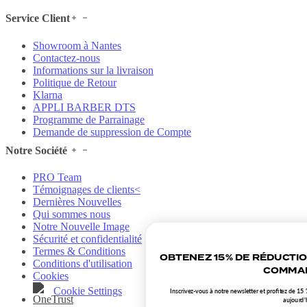
Service Client
Showroom à Nantes
Contactez-nous
Informations sur la livraison
Politique de Retour
Klarna
APPLI BARBER DTS
Programme de Parrainage
Demande de suppression de Compte
Notre Société
PRO Team
Témoignages de clients<
Dernières Nouvelles
Qui sommes nous
Notre Nouvelle Image
Sécurité et confidentialité
Termes & Conditions
OBTENEZ 15% DE RÉDUCTI
Conditions d'utilisation
COMMAN
Cookies
Cookie Settings
Inscrivez-vous à notre newsletter et profitez de 
aujourd'