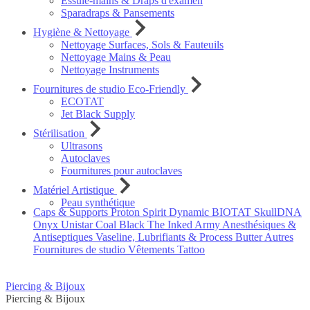
Essuie-mains & Draps d'examen
Sparadraps & Pansements
Hygiène & Nettoyage
Nettoyage Surfaces, Sols & Fauteuils
Nettoyage Mains & Peau
Nettoyage Instruments
Fournitures de studio Eco-Friendly
ECOTAT
Jet Black Supply
Stérilisation
Ultrasons
Autoclaves
Fournitures pour autoclaves
Matériel Artistique
Peau synthétique
Caps & Supports
Proton
Spirit
Dynamic
BIOTAT
SkullDNA
Onyx
Unistar
Coal Black
The Inked Army
Anesthésiques &
Antiseptiques
Vaseline, Lubrifiants & Process Butter
Autres
Fournitures de studio
Vêtements Tattoo
Piercing & Bijoux
Piercing & Bijoux