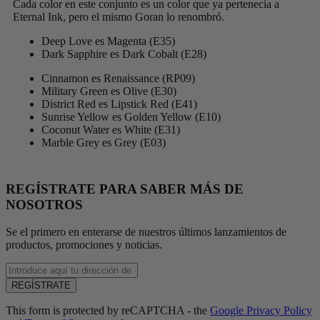
Cada color en este conjunto es un color que ya pertenecía a
Eternal Ink, pero el mismo Goran lo renombró.
Deep Love es Magenta (E35)
Dark Sapphire es Dark Cobalt (E28)
Cinnamon es Renaissance (RP09)
Military Green es Olive (E30)
District Red es Lipstick Red (E41)
Sunrise Yellow es Golden Yellow (E10)
Coconut Water es White (E31)
Marble Grey es Grey (E03)
REGÍSTRATE PARA SABER MÁS DE
NOSOTROS
Se el primero en enterarse de nuestros últimos lanzamientos de
productos, promociones y noticias.
Enter
email
REGÍSTRATE
address
This form is protected by reCAPTCHA - the
Google Privacy Policy