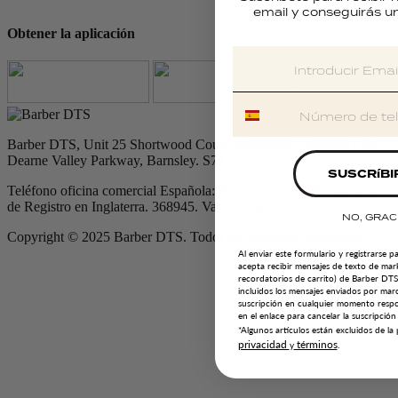
email y conseguirás u
Obtener la aplicación
Barber DTS, Unit 25 Shortwood Court, Shortwood Business Park,
Dearne Valley Parkway, Barnsley. S74 9LH
SUSCRíBI
Teléfono oficina comercial Española: 0034 937 37 93 09 Número
de Registro en Inglaterra. 368945. Vat No. GB125 457 908
NO, GRAC
Copyright © 2025 Barber DTS. Todos los derechos reservados.
Al enviar este formulario y registrarse p
acepta recibir mensajes de texto de mar
recordatorios de carrito) de Barber DT
incluidos los mensajes enviados por mar
suscripción en cualquier momento res
en el enlace para cancelar la suscripción
*Algunos artículos están excluidos de l
privacidad
términos
y
.