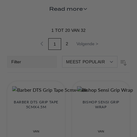
fine-tuning your machine’s performance, or just stocking
Read more
up so you’re ready for anything, our range of tattoo
machine accessories is trusted by artists across the UK.
Quality parts mean fewer hiccups mid-session, better
1
TOT
20
VAN
32
results, and happier clients — and we’re all about that.
2
Volgende >
1
Pagina
Pagina
U lees momenteel pagina
Keep your machine in top shape and your creativity
flowing with spares that work as hard as you do.
Filter
BARBER DTS GRIP TAPE
BISHOP SENSI GRIP
5CMX4.5M
WRAP
VAN
VAN