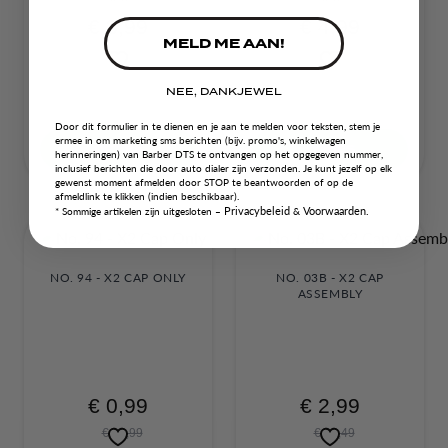
€ 3,99
€ 4,99
MELD ME AAN!
NEE, DANKJEWEL
Door dit formulier in te dienen en je aan te melden voor teksten, stem je
ermee in om marketing sms berichten (bijv. promo's, winkelwagen
OPTIES
OPTIES
herinneringen) van Barber DTS te ontvangen op het opgegeven nummer,
inclusief berichten die door auto dialer zijn verzonden. Je kunt jezelf op elk
gewenst moment afmelden door STOP te beantwoorden of op de
afmeldlink te klikken (indien beschikbaar).
Privacybeleid
Voorwaarden.
*
Sommige artikelen zijn uitgesloten
–
&
NO. 94 - X2 CAP ONLY
NO. 03B - X2 CAP
ASSEMBLY
€ 0,99
€ 2,99
€ 14,99
€ 22,49