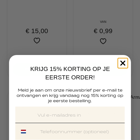
VAN
€ 0,99
€ 15,00
KRIJG 15% KORTING OP JE
IN MANDJE
OPTIES
EERSTE ORDER!
Meld je aan om onze nieuwsbrief per e-mail te
ontvangen en krijg vandaag nog 15% korting op
je eerste bestelling.
EIKON TRU-SPRINGS -
EIKON CONVENTIONELE
BLAUW
ARMATURE BAR
VAN
VAN