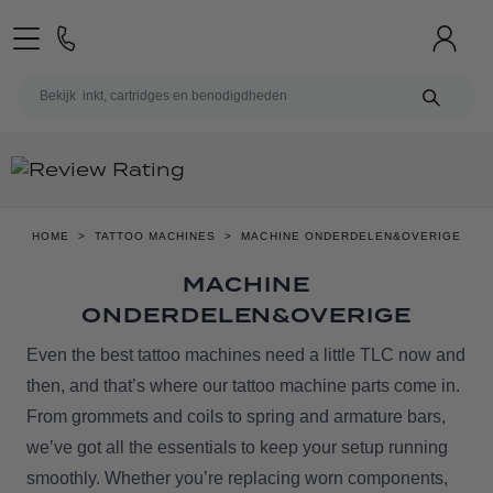
Ga naar de inhoud
15% KORTING OP INKT! | GEBRUIK DE CODE INK15
Ca
HOME
>
TATTOO MACHINES
>
MACHINE ONDERDELEN&OVERIGE
MACHINE
ONDERDELEN&OVERIGE
Even the best tattoo machines need a little TLC now and
then, and that’s where our tattoo machine parts come in.
From grommets and coils to spring and armature bars,
we’ve got all the essentials to keep your setup running
smoothly. Whether you’re replacing worn components,