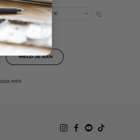
SORTEER
OP
MELD JE AAN
rvice
apply.