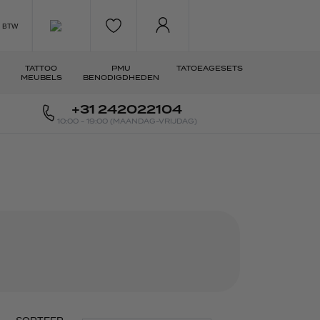
Cart
. BTW
TATTOO
PMU
TATOEAGESETS
MEUBELS
BENODIGDHEDEN
+31 242022104
10:00 - 19:00 (MAANDAG-VRIJDAG)