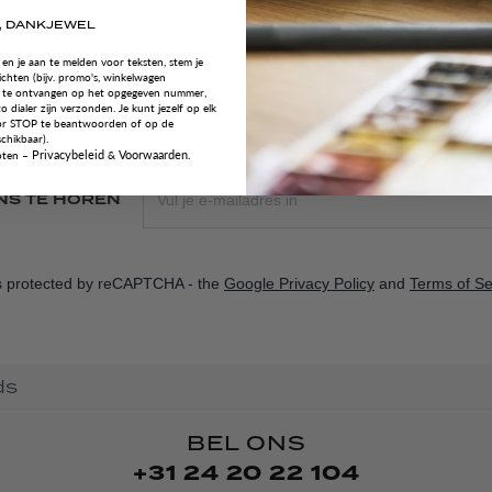
, DANKJEWEL
 en je aan te melden voor teksten, stem je
chten (bijv. promo's, winkelwagen
S te ontvangen op het opgegeven nummer,
o dialer zijn verzonden. Je kunt jezelf op elk
r STOP te beantwoorden of op de
schikbaar).
Privacybeleid
Voorwaarden.
oten
–
&
Enter email address
NS TE HOREN
is protected by reCAPTCHA - the
Google Privacy Policy
and
Terms of Se
BEL ONS
+31 24 20 22 104