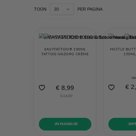
TOON
PER PAGINA
EASYTATTOO® 100ML
HUSTLE BUTT
TATTOO NAZORG CRÈME
150ML
VA
€ 2
€ 8,99
€ 14,99
OPT
IN MANDJE