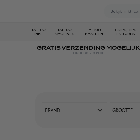
Ga naar de inhoud
TATTOO
TATTOO
TATTOO
GRIPS, TIPS
INKT
MACHINES
NAALDEN
EN TUBES
GRATIS VERZENDING MOGELIJK
ORDERS + € 200
BRAND
GROOTTE