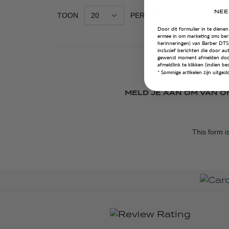
NEE
TOON
PER PAGINA
Door dit formulier in te dienen
ermee in om marketing sms beri
herinneringen) van Barber DT
inclusief berichten die door aut
gewenst moment afmelden doo
afmeldlink te klikken (indien be
*
Sommige artikelen zijn uitgesl
MELD JE AAN OM VAN O
This form 