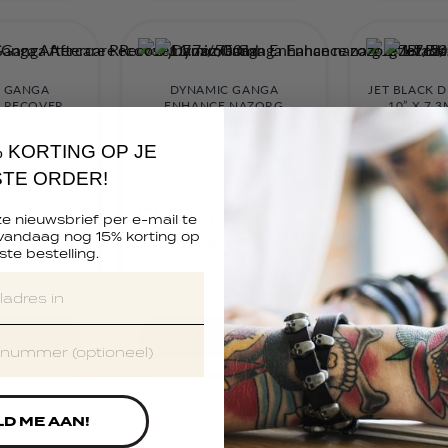
 GANGA
DYNAMIC GANGA
JET BLACK 
 RECOVER
ENHANCE NAZORG
10” X 7.3
/50ML
1.7OZ/50ML
% KORTING OP JE
TE ORDER!
4,39
€ 14,39
€ 3
e nieuwsbrief per e-mail te
 vandaag nog 15% korting op
7,99
€ 17,99
€ 
ste bestelling.
ANDJE
IN MANDJE
IN 
9
ARTIKEL
D ME AAN!