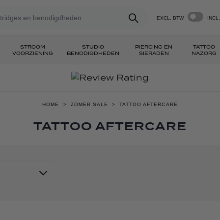
15% KORTING OP INKT! | GEBRUIK DE CODE INK15
EXCL. BTW
INCL
STROOM
STUDIO
PIERCING EN
TATTOO
VOORZIENING
BENODIGDHEDEN
SIERADEN
NAZORG
HOME
>
ZOMER SALE
>
TATTOO AFTERCARE
TATTOO AFTERCARE