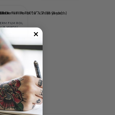
DERM FILM ROL
M (8 YARDS)
1,19
38,99
MANDJE