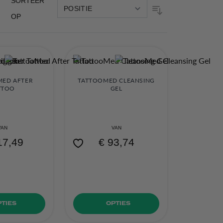
SORTEER
OP
MED AFTER
TATTOOMED CLEANSING
TTOO
GEL
VAN
VAN
17,49
€ 93,74
PTIES
OPTIES