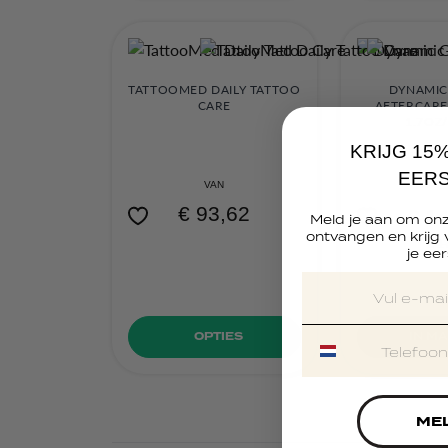
TATTOOMED DAILY TATTOO
DYNAMIC
CARE
AFTERCARE
1.7OZ
KRIJG 15
EERS
VAN
€ 93,62
€ 1
Meld je aan om onz
ontvangen en krijg
€ 1
je eer
OPTIES
IN M
MEL