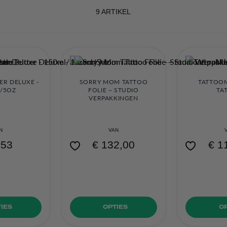
9
ARTIKEL
ER DELUXE -
SORRY MOM TATTOO
TATTOO
/5OZ
FOLIE – STUDIO
TA
VERPAKKINGEN
N
VAN
,53
€ 132,00
€ 1
IES
OPTIES
O