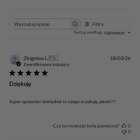
Filtry
Wyszukaj
opinie
Sortuj według
najnowsze
:
Dat
Zbigniew L.
🇵🇱
18/03/26
publ
Zweryfikowany kupujący
Dziękuję
Super sprawnie i dokładnie to czego oczekuję, jakość!!!
Czy ta recenzja była pomocna?
0
0