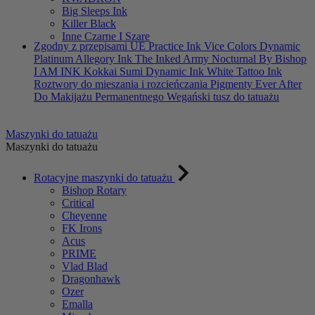
Big Sleeps Ink
Killer Black
Inne Czarne I Szare
Zgodny z przepisami UE
Practice Ink
Vice Colors
Dynamic
Platinum
Allegory Ink
The Inked Army
Nocturnal By Bishop
I AM INK
Kokkai Sumi
Dynamic Ink
White Tattoo Ink
Roztwory do mieszania i rozcieńczania
Pigmenty Ever After
Do Makijażu Permanentnego
Wegański tusz do tatuażu
Maszynki do tatuażu
Maszynki do tatuażu
Rotacyjne maszynki do tatuażu
Bishop Rotary
Critical
Cheyenne
FK Irons
Acus
PRIME
Vlad Blad
Dragonhawk
Ozer
Emalla