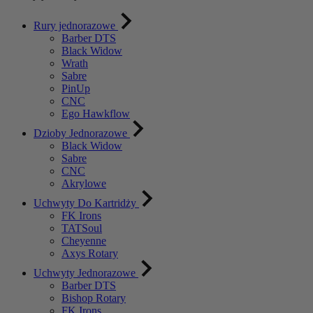
Rury jednorazowe
Barber DTS
Black Widow
Wrath
Sabre
PinUp
CNC
Ego Hawkflow
Dzioby Jednorazowe
Black Widow
Sabre
CNC
Akrylowe
Uchwyty Do Kartridży
FK Irons
TATSoul
Cheyenne
Axys Rotary
Uchwyty Jednorazowe
Barber DTS
Bishop Rotary
FK Irons