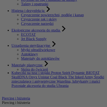
Taśmy i opatrunki
Higiena i dezynfekcja
Czyszczenie powierzchni, podłóg i kanap
Czyszczenie rąk i skóry
Czyszczenie narzędzi
Ekologiczne akcesoria do studia
ECOTAT
Jet Black Supply
Urządzenia sterylizacyjne
Myjki ultradźwiękowe
Autoklawy
Materiały do autoklawów
Materiały plastyczne
Skóra do ćwiczeń
Kubeczki na tusz i stojaki
Proton
Spirit
Dynamic
BIOTAT
SkullDNA
Onyx
Unistar
Coal Black
The Inked Army
Środki
znieczulające i antyseptyczne
Wazelina, lubrykanty i maści
Pozostałe akcesoria do studia
Ubrania
Piercing i biżuteria
Piercing i biżuteria