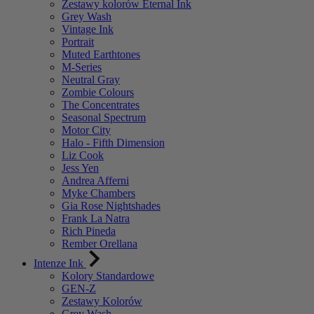
Zestawy kolorów Eternal Ink
Grey Wash
Vintage Ink
Portrait
Muted Earthtones
M-Series
Neutral Gray
Zombie Colours
The Concentrates
Seasonal Spectrum
Motor City
Halo - Fifth Dimension
Liz Cook
Jess Yen
Andrea Afferni
Myke Chambers
Gia Rose Nightshades
Frank La Natra
Rich Pineda
Rember Orellana
Intenze Ink
Kolory Standardowe
GEN-Z
Zestawy Kolorów
Grey Wash