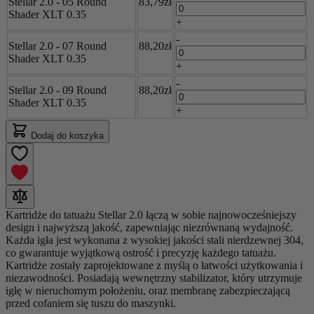
Stellar 2.0 - 05 Round
83,79zł
Shader XLT 0.35
+
-
Stellar 2.0 - 07 Round
88,20zł
Shader XLT 0.35
+
-
Stellar 2.0 - 09 Round
88,20zł
Shader XLT 0.35
+
Dodaj do koszyka
Kartridże do tatuażu Stellar 2.0 łączą w sobie najnowocześniejszy
design i najwyższą jakość, zapewniając niezrównaną wydajność.
Każda igła jest wykonana z wysokiej jakości stali nierdzewnej 304,
co gwarantuje wyjątkową ostrość i precyzję każdego tatuażu.
Kartridże zostały zaprojektowane z myślą o łatwości użytkowania i
niezawodności. Posiadają wewnętrzny stabilizator, który utrzymuje
igłę w nieruchomym położeniu, oraz membranę zabezpieczającą
przed cofaniem się tuszu do maszynki.