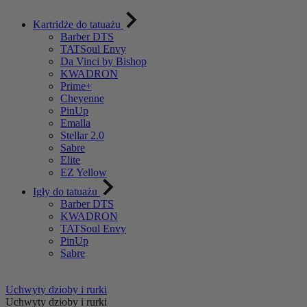
Kartridże do tatuażu
Barber DTS
TATSoul Envy
Da Vinci by Bishop
KWADRON
Prime+
Cheyenne
PinUp
Emalla
Stellar 2.0
Sabre
Elite
EZ Yellow
Igły do tatuażu
Barber DTS
KWADRON
TATSoul Envy
PinUp
Sabre
Uchwyty dzioby i rurki
Uchwyty dzioby i rurki