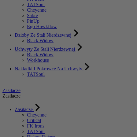
TATSoul
Cheyenne
Sabre
PinUp
Ego Hawkflow
Dzioby Ze Stali Nierdzewnej
Black Widow
Uchwyty Ze Stali Nierdzewnej
Black Widow
Workhouse
Nakładki I Pokrowce Na Uchwyty
TATSoul
Zasilacze
Zasilacze
Zasilacze
Cheyenne
Critical
FK Irons
TATSoul
Bishop Rotary