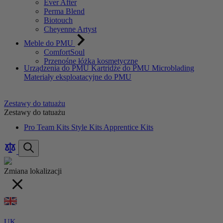
Ever After
Perma Blend
Biotouch
Cheyenne Artyst
Meble do PMU
ComfortSoul
Przenośne łóżka kosmetyczne
Urządzenia do PMU
Kartridże do PMU
Microblading
Materiały eksploatacyjne do PMU
Zestawy do tatuażu
Zestawy do tatuażu
Pro Team Kits
Style Kits
Apprentice Kits
Porównaj
produkt
KOSZYK
Szukaj
produkty
Zmiana lokalizacji
UK