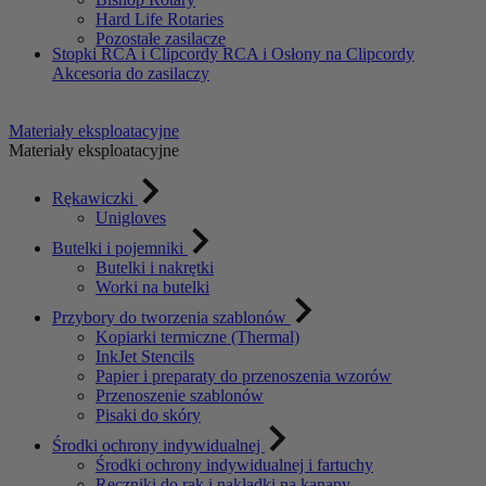
Hard Life Rotaries
Pozostałe zasilacze
Stopki
RCA i Clipcordy
RCA i Osłony na Clipcordy
Akcesoria do zasilaczy
Materiały eksploatacyjne
Materiały eksploatacyjne
Rękawiczki
Unigloves
Butelki i pojemniki
Butelki i nakrętki
Worki na butelki
Przybory do tworzenia szablonów
Kopiarki termiczne (Thermal)
InkJet Stencils
Papier i preparaty do przenoszenia wzorów
Przenoszenie szablonów
Pisaki do skóry
Środki ochrony indywidualnej
Środki ochrony indywidualnej i fartuchy
Ręczniki do rąk i nakładki na kanapy