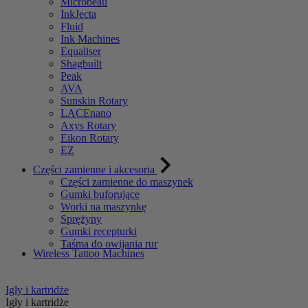
Microbeau
InkJecta
Fluid
Ink Machines
Equaliser
Shagbuilt
Peak
AVA
Sunskin Rotary
LACEnano
Axys Rotary
Eikon Rotary
EZ
Części zamienne i akcesoria
Części zamienne do maszynek
Gumki buforujące
Worki na maszynkę
Sprężyny
Gumki recepturki
Taśma do owijania rur
Wireless Tattoo Machines
Igły i kartridże
Igły i kartridże