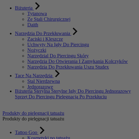
Biżuteria
Tytanowa
Ze Stali Chirurgicznej
Daith
Narzędzia Do Przekłuwania
Zaciski i Kleszcze
Uchwyty Na Igły Do Piercingu
Nożyczki
Narzędzial Do Piercingu Skóry
Narzędzia Do Otwierania I Zamykania Kolczyków
Narzędzia Do Przekłuwania Uszu Studex
Tace Na Narzędzia
Stal Nierdzewna
Jednorazowe
Biżuteria Sterylna
Sterylne Igły Do Piercingu
Jednorazowy
Sprzęt Do Piercingu
Pielęgnacja Po Przekłuciu
Produkty do pielęgnacji tatuażu
Produkty do pielęgnacji tatuażu
Tattoo Goo
Kosmetyki po tatuażu