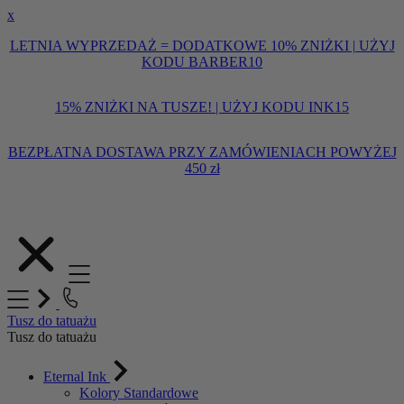
x
LETNIA WYPRZEDAŻ = DODATKOWE 10% ZNIŻKI | UŻYJ
KODU BARBER10
15% ZNIŻKI NA TUSZE! | UŻYJ KODU INK15
BEZPŁATNA DOSTAWA PRZY ZAMÓWIENIACH POWYŻEJ
450 zł
Przejdź
do
treści
Tusz do tatuażu
Tusz do tatuażu
Eternal Ink
Kolory Standardowe