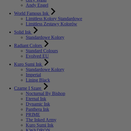
Andy Engel
World Famous Ink
Limitless Kolory Standardowe
Limitless Zestawy Kolorów
Solid Ink
Standardowe Kolory
Radiant Colors
Standard Colours
Evolved EU
Kuro Sumi Ink
Standardowe Kolory
Imperial
Lining Black
Czarne I Szare
Nocturnal By Bishop
Eternal Ink
Dynamic Ink
Panthera Ink
PRIME
The Inked Army
Kuro Sumi Ink
KWADRON