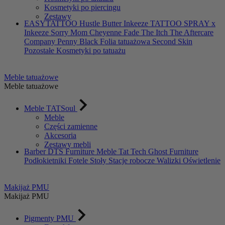
Kosmetyki po piercingu
Zestawy
EASYTATTOO
Hustle Butter
Inkeeze
TATTOO SPRAY x
Inkeeze
Sorry Mom
Cheyenne
Fade The Itch
The Aftercare
Company
Penny Black
Folia tatuażowa Second Skin
Pozostałe Kosmetyki po tatuażu
Meble tatuażowe
Meble tatuażowe
Meble TATSoul
Meble
Części zamienne
Akcesoria
Zestawy mebli
Barber DTS Furniture
Meble Tat Tech
Ghost Furniture
Podłokietniki
Fotele
Stoły
Stacje robocze
Walizki
Oświetlenie
Makijaż PMU
Makijaż PMU
Pigmenty PMU