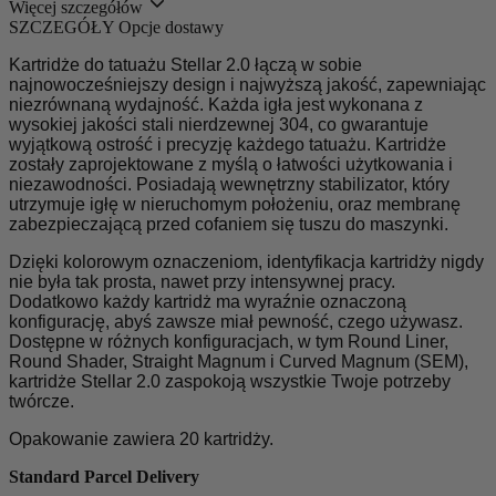
Więcej szczegółów
SZCZEGÓŁY
Opcje dostawy
Kartridże do tatuażu Stellar 2.0 łączą w sobie
najnowocześniejszy design i najwyższą jakość, zapewniając
niezrównaną wydajność. Każda igła jest wykonana z
wysokiej jakości stali nierdzewnej 304, co gwarantuje
wyjątkową ostrość i precyzję każdego tatuażu. Kartridże
zostały zaprojektowane z myślą o łatwości użytkowania i
niezawodności. Posiadają wewnętrzny stabilizator, który
utrzymuje igłę w nieruchomym położeniu, oraz membranę
zabezpieczającą przed cofaniem się tuszu do maszynki.
Dzięki kolorowym oznaczeniom, identyfikacja kartridży nigdy
nie była tak prosta, nawet przy intensywnej pracy.
Dodatkowo każdy kartridż ma wyraźnie oznaczoną
konfigurację, abyś zawsze miał pewność, czego używasz.
Dostępne w różnych konfiguracjach, w tym Round Liner,
Round Shader, Straight Magnum i Curved Magnum (SEM),
kartridże Stellar 2.0 zaspokoją wszystkie Twoje potrzeby
twórcze.
Opakowanie zawiera 20 kartridży.
Standard Parcel Delivery