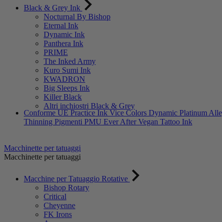
Black & Grey Ink
Nocturnal By Bishop
Eternal Ink
Dynamic Ink
Panthera Ink
PRIME
The Inked Army
Kuro Sumi Ink
KWADRON
Big Sleeps Ink
Killer Black
Altri inchiostri Black & Grey
Conforme UE
Practice Ink
Vice Colors
Dynamic Platinum
All
Thinning
Pigmenti PMU Ever After
Vegan Tattoo Ink
Macchinette per tatuaggi
Macchinette per tatuaggi
Macchine per Tatuaggio Rotative
Bishop Rotary
Critical
Cheyenne
FK Irons