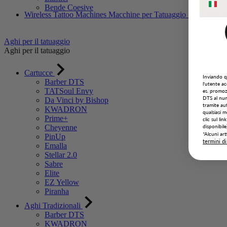
Bende Coesive
Wireless Tattoo Machines
Macchine per Tatuaggio - Pacchetti o
Aghi per il tatuaggio
Aghi per il tatuaggio
Cartucce
Inviando q
Barber DTS
l'utente a
TATSoul Envy
es. promoz
DTS al num
Da Vinci by Bishop
tramite aut
KWADRON
qualsiasi
Prime+
clic sul li
disponibile)
Cheyenne
*Alcuni art
PinUp
termini di
Emalla
Stellar 2.0
Sabre
Elite
EZ Yellow
Piranha
Aghi Tradizionali
Barber DTS
KWADRON