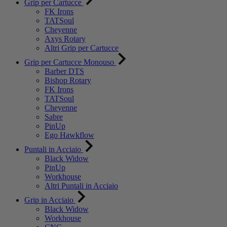
Grip per Cartucce
FK Irons
TATSoul
Cheyenne
Axys Rotary
Altri Grip per Cartucce
Grip per Cartucce Monouso
Barber DTS
Bishop Rotary
FK Irons
TATSoul
Cheyenne
Sabre
PinUp
Ego Hawkflow
Puntali in Acciaio
Black Widow
PinUp
Workhouse
Altri Puntali in Acciaio
Grip in Acciaio
Black Widow
Workhouse