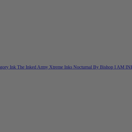
egory Ink
The Inked Army
Xtreme Inks
Nocturnal By Bishop
I AM I