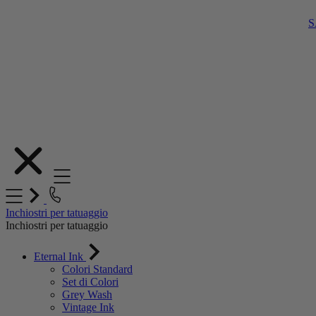
S
Salta
al
contenuto
Inchiostri per tatuaggio
Inchiostri per tatuaggio
Eternal Ink
Colori Standard
Set di Colori
Grey Wash
Vintage Ink