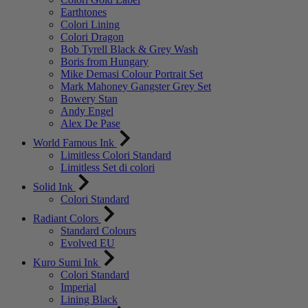
Earthtones
Colori Lining
Colori Dragon
Bob Tyrell Black & Grey Wash
Boris from Hungary
Mike Demasi Colour Portrait Set
Mark Mahoney Gangster Grey Set
Bowery Stan
Andy Engel
Alex De Pase
World Famous Ink
Limitless Colori Standard
Limitless Set di colori
Solid Ink
Colori Standard
Radiant Colors
Standard Colours
Evolved EU
Kuro Sumi Ink
Colori Standard
Imperial
Lining Black