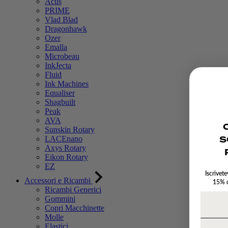
Acus
PRIME
Vlad Blad
Dragonhawk
Ozer
Emalla
Microbeau
InkJecta
Fluid
Ink Machines
Equaliser
Shagbuilt
Peak
AVA
O
Sunskin Rotary
S
LACEnano
Axys Rotary
Eikon Rotary
EZ
Iscrivete
Accessori e Ricambi
15% d
Ricambi Generici
Gommini
Copri Macchinette
Molle
Elastici