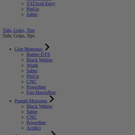
TATSoul Envy
PinUp
Sabre
Tubi, Grips, Tips
Tubi, Grips, Tips
Grip Monouso
Barber DTS
Black Widow
Wrath
Sabre
PinUp
CNC
Powerline
Ego Hawkflow
Puntali Monouso
Black Widow
Sabre
CNC
Powerline
Acrilici