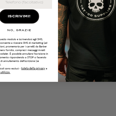
fferrta
ISCRIVIMI!
NO, GRAZIE
uesto modulo e iscrivendosi agli SMS,
cconsente a ricevere SMS di marketing (ad
ioni, promemoria per i carrelli) da Barber
ero fornito, compresi i messaggi inviati
odialer. È possibile annullare l'iscrizione in
 momento rispondendo a STOP o facendo
nk di annullamento dell'iscrizione (se
.
tutela della privacy
icoli sono esclusi -
e
 utilizzo.