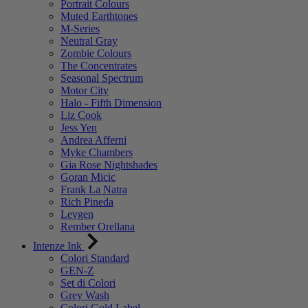
Portrait Colours
Muted Earthtones
M-Series
Neutral Gray
Zombie Colours
The Concentrates
Seasonal Spectrum
Motor City
Halo - Fifth Dimension
Liz Cook
Jess Yen
Andrea Afferni
Myke Chambers
Gia Rose Nightshades
Goran Micic
Frank La Natra
Rich Pineda
Levgen
Rember Orellana
Intenze Ink
Colori Standard
GEN-Z
Set di Colori
Grey Wash
Colori Gold Label