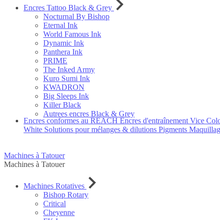
Encres Tattoo Black & Grey
Nocturnal By Bishop
Eternal Ink
World Famous Ink
Dynamic Ink
Panthera Ink
PRIME
The Inked Army
Kuro Sumi Ink
KWADRON
Big Sleeps Ink
Killer Black
Autrees encres Black & Grey
Encres conformes au REACH
Encres d'entraînement
Vice Col
White
Solutions pour mélanges & dilutions
Pigments Maquilla
Machines à Tatouer
Machines à Tatouer
Machines Rotatives
Bishop Rotary
Critical
Cheyenne