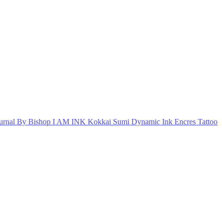
urnal By Bishop
I AM INK
Kokkai Sumi
Dynamic Ink
Encres Tattoo