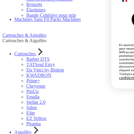
Ressorts
Élastiques
Bande Cohésive pour grip
Machines Sans Fil
Packs Machines
Cartouches & Aiguilles
Cartouches & Aiguilles
En soumett
pour recev
SMS au con
Cartouches
promotions
Barber DTS
numéro fou
numérotati
TATSoul Envy
désinscrir
Da Vinci by Bishop
cliquant su
*Certains 
KWADRON
confident
Prime+
Cheyenne
PinUp
Emalla
Stellar 2.0
Sabre
Elite
EZ Yellow
Piranha
Aiguilles