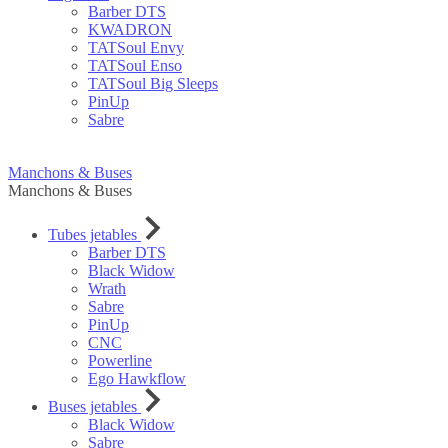
Barber DTS
KWADRON
TATSoul Envy
TATSoul Enso
TATSoul Big Sleeps
PinUp
Sabre
Manchons & Buses
Manchons & Buses
Tubes jetables
Barber DTS
Black Widow
Wrath
Sabre
PinUp
CNC
Powerline
Ego Hawkflow
Buses jetables
Black Widow
Sabre