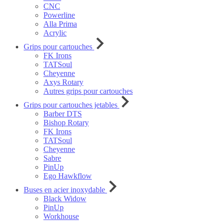
CNC
Powerline
Alla Prima
Acrylic
Grips pour cartouches
FK Irons
TATSoul
Cheyenne
Axys Rotary
Autres grips pour cartouches
Grips pour cartouches jetables
Barber DTS
Bishop Rotary
FK Irons
TATSoul
Cheyenne
Sabre
PinUp
Ego Hawkflow
Buses en acier inoxydable
Black Widow
PinUp
Workhouse