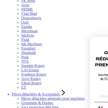
FK Irons
Acus
PRIME
Vlad Blad
Dragonhawk
Ozer
Emalla
Microbeau
InkJecta
Fluid
Ink Machines
Equaliser
O
Shagbuilt
Peak
RÉD
AVA
PREM
Sunskin Rotary
LACEnano
Symbeos Rotary
Inscriv
Axys Rotary
de 15
Eikon Rotary
EZ
Pièces détachées & Accessoires
Pièces détachées générales pour machines
Grommets & Durites
Sacs protection Machine