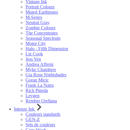
Vintage Ink
Portrait Colours
Muted Earthtones
M-Series
Neutral Gray
Zombie Colours
The Concentrates
Seasonal Spectrum
Motor City
Halo - Fifth Dimension
Liz Cook
Jess Yen
Andrea Afferni
Myke Chambers
Gia Rose Nightshades
Goran Micic
Frank La Natra
Rich Pineda
Levgen
Rember Orellana
Intenze Ink
Couleurs standards
GEN-Z
Sets de couleurs
Grey Wash