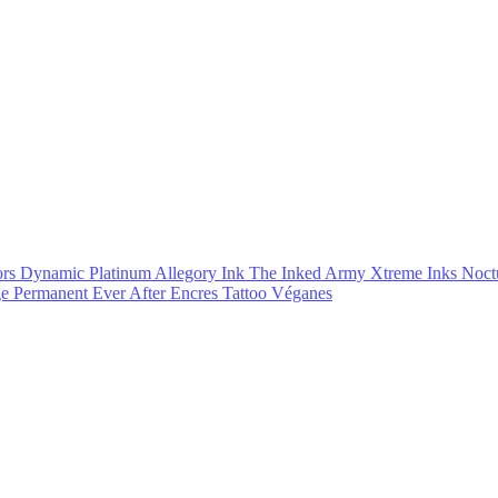
ors
Dynamic Platinum
Allegory Ink
The Inked Army
Xtreme Inks
Noct
ge Permanent Ever After
Encres Tattoo Véganes