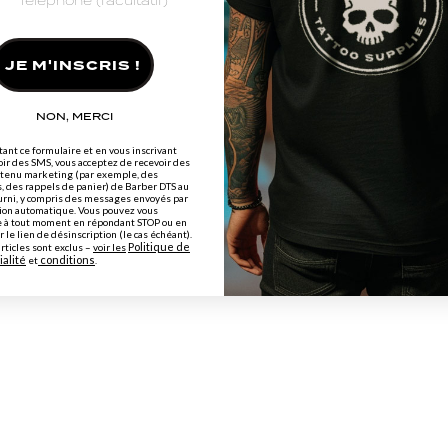
JE M'INSCRIS !
NON, MERCI
ant ce formulaire et en vous inscrivant
oir des SMS, vous acceptez de recevoir des
tenu marketing (par exemple, des
, des rappels de panier) de Barber DTS au
rni, y compris des messages envoyés par
on automatique. Vous pouvez vous
e à tout moment en répondant STOP ou en
r le lien de désinscription (le cas échéant).
Politique de
articles
sont
exclus
–
voir les
ialité
conditions
et
.