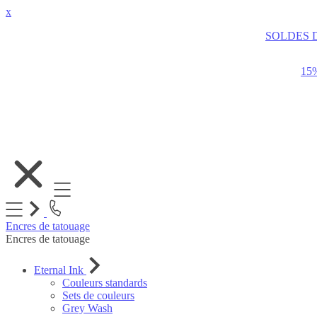
x
SOLDES 
15
Allez
au
contenu
Encres de tatouage
Encres de tatouage
Eternal Ink
Couleurs standards
Sets de couleurs
Grey Wash