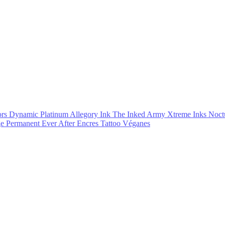
ors
Dynamic Platinum
Allegory Ink
The Inked Army
Xtreme Inks
Noct
ge Permanent Ever After
Encres Tattoo Véganes