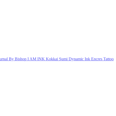
urnal By Bishop
I AM INK
Kokkai Sumi
Dynamic Ink
Encres Tattoo