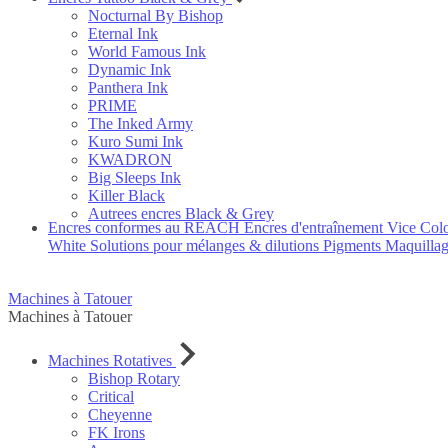
Nocturnal By Bishop
Eternal Ink
World Famous Ink
Dynamic Ink
Panthera Ink
PRIME
The Inked Army
Kuro Sumi Ink
KWADRON
Big Sleeps Ink
Killer Black
Autrees encres Black & Grey
Encres conformes au REACH
Encres d'entraînement
Vice Col
White
Solutions pour mélanges & dilutions
Pigments Maquilla
Machines à Tatouer
Machines à Tatouer
Machines Rotatives
Bishop Rotary
Critical
Cheyenne
FK Irons