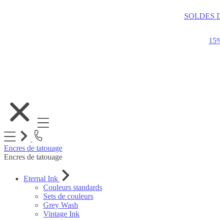
SOLDES 
15
Allez
au
contenu
Encres de tatouage
Encres de tatouage
Eternal Ink
Couleurs standards
Sets de couleurs
Grey Wash
Vintage Ink