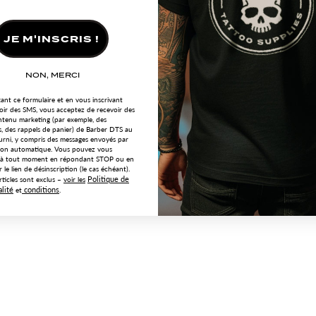
JE M'INSCRIS !
NON, MERCI
ant ce formulaire et en vous inscrivant
oir des SMS, vous acceptez de recevoir des
tenu marketing (par exemple, des
, des rappels de panier) de Barber DTS au
rni, y compris des messages envoyés par
on automatique. Vous pouvez vous
e à tout moment en répondant STOP ou en
r le lien de désinscription (le cas échéant).
Politique de
rticles
sont
exclus
–
voir les
alité
conditions
et
.