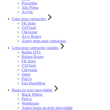
Powerline
Alla Prima
Acrylic
Grips pour cartouches
FK Irons
TATSoul
Cheyenne
Axys Rotary
Autres grips pour cartouches
Grips pour cartouches jetables
Barber DTS
Bishop Rotary
FK Irons
TATSoul
Cheyenne
Sabre
PinUp
Ego Hawkflow
Buses en acier inoxydable
Black Widow
PinUp
Workhouse
Autres buses en acier inoxydable