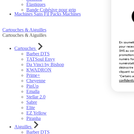
Élastiques
Bande Cohésive pour grip
Machines Sans Fil
Packs Machines
Cartouches & Aiguilles
Cartouches & Aiguilles
En soumett
pour recev
Cartouches
SMS au con
Barber DTS
promotions
TATSoul Envy
numéro fou
numérotati
Da Vinci by Bishop
désinscrir
KWADRON
cliquant su
Prime+
*Certains a
Cheyenne
confidenti
PinUp
Emalla
Stellar 2.0
Sabre
Elite
EZ Yellow
Piranha
Aiguilles
Barber DTS