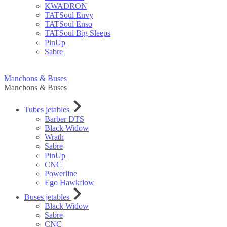
KWADRON
TATSoul Envy
TATSoul Enso
TATSoul Big Sleeps
PinUp
Sabre
Manchons & Buses
Manchons & Buses
Tubes jetables
Barber DTS
Black Widow
Wrath
Sabre
PinUp
CNC
Powerline
Ego Hawkflow
Buses jetables
Black Widow
Sabre
CNC