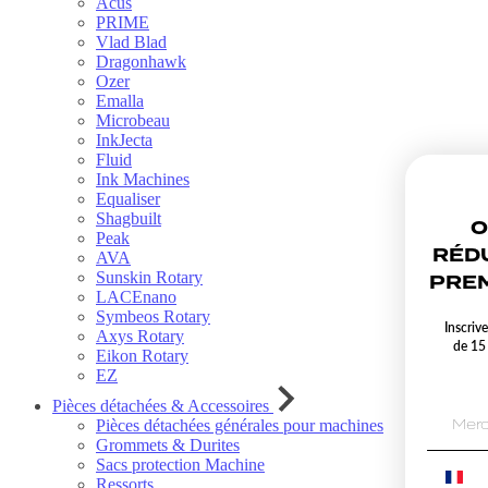
Acus
PRIME
Vlad Blad
Dragonhawk
Ozer
Emalla
Microbeau
InkJecta
Fluid
Ink Machines
Equaliser
Shagbuilt
O
Peak
RÉD
AVA
Sunskin Rotary
PREM
LACEnano
Symbeos Rotary
Inscriv
Axys Rotary
de 15
Eikon Rotary
EZ
Pièces détachées & Accessoires
Pièces détachées générales pour machines
Grommets & Durites
Sacs protection Machine
Ressorts