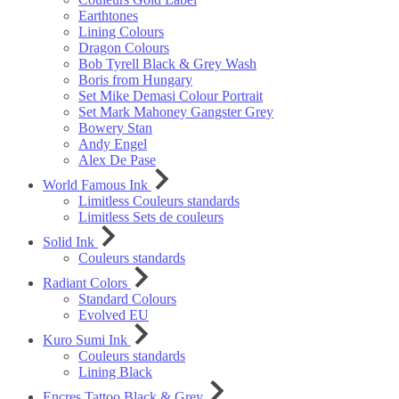
Earthtones
Lining Colours
Dragon Colours
Bob Tyrell Black & Grey Wash
Boris from Hungary
Set Mike Demasi Colour Portrait
Set Mark Mahoney Gangster Grey
Bowery Stan
Andy Engel
Alex De Pase
World Famous Ink
Limitless Couleurs standards
Limitless Sets de couleurs
Solid Ink
Couleurs standards
Radiant Colors
Standard Colours
Evolved EU
Kuro Sumi Ink
Couleurs standards
Lining Black
Encres Tattoo Black & Grey