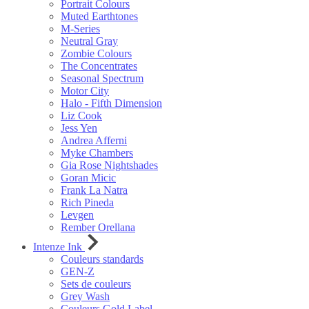
Portrait Colours
Muted Earthtones
M-Series
Neutral Gray
Zombie Colours
The Concentrates
Seasonal Spectrum
Motor City
Halo - Fifth Dimension
Liz Cook
Jess Yen
Andrea Afferni
Myke Chambers
Gia Rose Nightshades
Goran Micic
Frank La Natra
Rich Pineda
Levgen
Rember Orellana
Intenze Ink
Couleurs standards
GEN-Z
Sets de couleurs
Grey Wash
Couleurs Gold Label