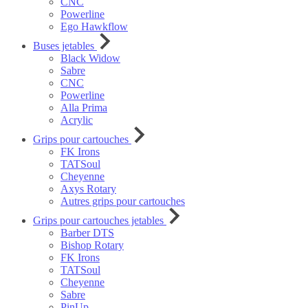
CNC
Powerline
Ego Hawkflow
Buses jetables
Black Widow
Sabre
CNC
Powerline
Alla Prima
Acrylic
Grips pour cartouches
FK Irons
TATSoul
Cheyenne
Axys Rotary
Autres grips pour cartouches
Grips pour cartouches jetables
Barber DTS
Bishop Rotary
FK Irons
TATSoul
Cheyenne
Sabre
PinUp