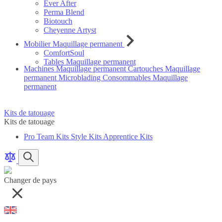
Ever After
Perma Blend
Biotouch
Cheyenne Artyst
Mobilier Maquillage permanent
ComfortSoul
Tables Maquillage permanent
Machines Maquillage permanent
Cartouches Maquillage
permanent
Microblading
Consommables Maquillage
permanent
Kits de tatouage
Kits de tatouage
Pro Team Kits
Style Kits
Apprentice Kits
Comparer
articles
articles
Rechercher
des
produits
Changer de pays