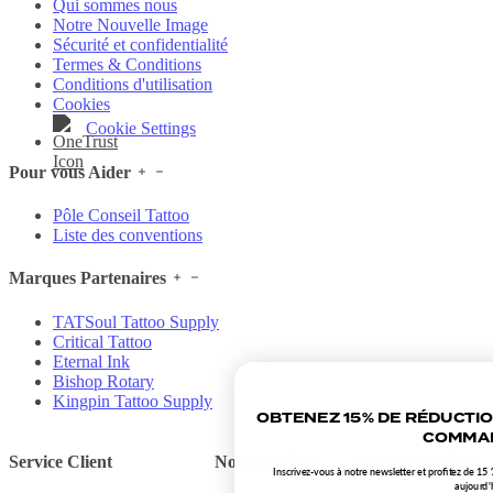
Qui sommes nous
Notre Nouvelle Image
Sécurité et confidentialité
Termes & Conditions
Conditions d'utilisation
Cookies
Cookie Settings
Pour vous Aider
Pôle Conseil Tattoo
Liste des conventions
Marques Partenaires
TATSoul Tattoo Supply
Critical Tattoo
Eternal Ink
Bishop Rotary
Kingpin Tattoo Supply
OBTENEZ 15% DE RÉDUCTI
COMMAN
Service Client
Notre Société
Pour vous Aider
Inscrivez-vous à notre newsletter et profitez de 
aujourd'