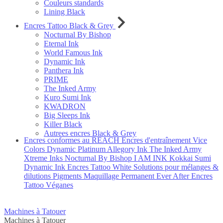
Couleurs standards
Lining Black
Encres Tattoo Black & Grey
Nocturnal By Bishop
Eternal Ink
World Famous Ink
Dynamic Ink
Panthera Ink
PRIME
The Inked Army
Kuro Sumi Ink
KWADRON
Big Sleeps Ink
Killer Black
Autrees encres Black & Grey
Encres conformes au REACH
Encres d'entraînement
Vice
Colors
Dynamic Platinum
Allegory Ink
The Inked Army
Xtreme Inks
Nocturnal By Bishop
I AM INK
Kokkai Sumi
Dynamic Ink
Encres Tattoo White
Solutions pour mélanges &
dilutions
Pigments Maquillage Permanent Ever After
Encres
Tattoo Véganes
Machines à Tatouer
Machines à Tatouer