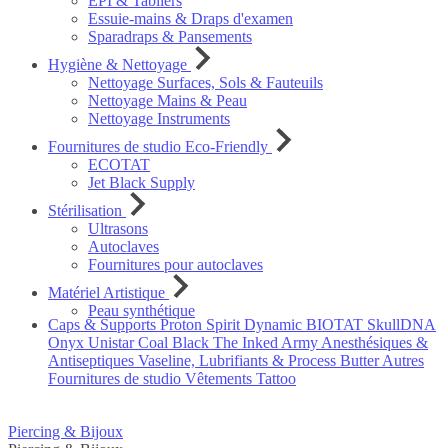
EPI & Tabliers
Essuie-mains & Draps d'examen
Sparadraps & Pansements
Hygiène & Nettoyage
Nettoyage Surfaces, Sols & Fauteuils
Nettoyage Mains & Peau
Nettoyage Instruments
Fournitures de studio Eco-Friendly
ECOTAT
Jet Black Supply
Stérilisation
Ultrasons
Autoclaves
Fournitures pour autoclaves
Matériel Artistique
Peau synthétique
Caps & Supports
Proton
Spirit
Dynamic
BIOTAT
SkullDNA
Onyx
Unistar
Coal Black
The Inked Army
Anesthésiques &
Antiseptiques
Vaseline, Lubrifiants & Process Butter
Autres
Fournitures de studio
Vêtements Tattoo
Piercing & Bijoux