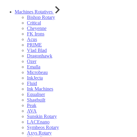
Machines Rotatives
Bishop Rotary
Critical
Cheyenne
FK Irons
Acus
PRIME
Vlad Blad
Dragonhawk
Ozer
Emalla
Microbeau
InkJecta
Fluid
Ink Machines
Equaliser
Shagbuilt
Peak
AVA
Sunskin Rotary
LACEnano
Symbeos Rotary
Axys Rotary