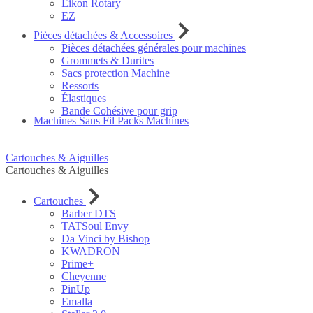
Eikon Rotary
EZ
Pièces détachées & Accessoires
Pièces détachées générales pour machines
Grommets & Durites
Sacs protection Machine
Ressorts
Élastiques
Bande Cohésive pour grip
Machines Sans Fil
Packs Machines
Cartouches & Aiguilles
Cartouches & Aiguilles
Cartouches
Barber DTS
TATSoul Envy
Da Vinci by Bishop
KWADRON
Prime+
Cheyenne
PinUp
Emalla