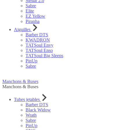
Stellar 2.0
Sabre
Elite
EZ Yellow
Piranha
Aiguilles
Barber DTS
KWADRON
TATSoul Envy
TATSoul Enso
TATSoul Big Sleeps
PinUp
Sabre
Manchons & Buses
Manchons & Buses
Tubes jetables
Barber DTS
Black Widow
Wrath
Sabre
PinUp