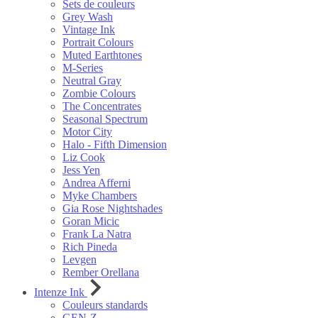
Sets de couleurs
Grey Wash
Vintage Ink
Portrait Colours
Muted Earthtones
M-Series
Neutral Gray
Zombie Colours
The Concentrates
Seasonal Spectrum
Motor City
Halo - Fifth Dimension
Liz Cook
Jess Yen
Andrea Afferni
Myke Chambers
Gia Rose Nightshades
Goran Micic
Frank La Natra
Rich Pineda
Levgen
Rember Orellana
Intenze Ink
Couleurs standards
GEN-Z