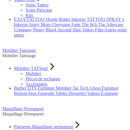
Soins Tattoo
Soins Piercing
Kits
EASYTATTOO
Hustle Butter
Inkeeze
TATTOO SPRAY x
Inkeeze
Sorry Mom
Cheyenne
Fade The Itch
The Aftercare
Company
Penny Black
Second Skin Tattoo Film
Autres soins
tattoo
Mobilier Tatouage
Mobilier Tatouage
Mobilier TATSoul
Mobilier
Pièces de rechange
Accessoires
Barber DTS Furniture
Mobilier Tat Tech
Ghost Furniture
Repose-bras
Fauteuils
Tables
Dessertes
Valises
Éclairage
Maquillage Permanent
Maquillage Permanent
Pigments Maquillage permanent