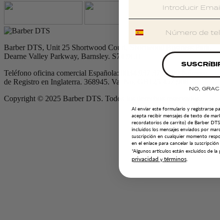
Barber DTS, Unit 25 Shortwood Court, Shortwood Business Park,
Dearne Valley Parkway, Barnsley. S74 9LH
SUSCRíBI
Teléfono oficina comercial Española: 0034 937 37 93 09 Número
de Registro en Inglaterra. 368945. Vat No. GB125 457 908
NO, GRAC
Copyright © 2025 Barber DTS. Todos los derechos reservados.
Al enviar este formulario y registrarse p
acepta recibir mensajes de texto de mar
recordatorios de carrito) de Barber DT
incluidos los mensajes enviados por mar
suscripción en cualquier momento res
en el enlace para cancelar la suscripción
*Algunos artículos están excluidos de l
privacidad
términos
y
.