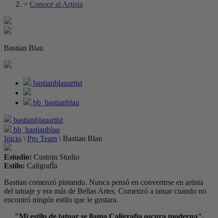
>
Conoce al Artista
Bastian Blau
bastianblauartist
bb_bastianblau
bastianblauartist
bb_bastianblau
Inicio
\
Pro Team
\
Bastian Blau
Estudio:
Custom Studio
Estilo:
CaligrafÌa
Bastian comenzó pintando. Nunca pensó en convertirse en artista
del tatuaje y era más de Bellas Artes. Comenzó a tatuar cuando no
encontró ningún estilo que le gustara.
"Mi estilo de tatuar se llama Caligrafía oscura moderna".