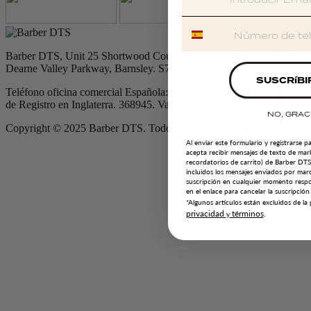
Barber DTS, Unit 25 Shortwood Court, Shortwood Business Park,
Dearne Valley Parkway, Barnsley. S74 9LH
SUSCRíBI
Teléfono oficina comercial Española: 0034 937 37 93 09 Número
de Registro en Inglaterra. 368945. Vat No. GB125 457 908
NO, GRAC
Copyright © 2025 Barber DTS. Todos los derechos reservados.
Al enviar este formulario y registrarse p
acepta recibir mensajes de texto de mar
recordatorios de carrito) de Barber DT
incluidos los mensajes enviados por mar
suscripción en cualquier momento res
en el enlace para cancelar la suscripción
*Algunos artículos están excluidos de l
privacidad
términos
y
.