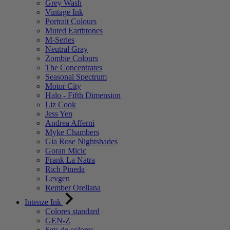
Grey Wash
Vintage Ink
Portrait Colours
Muted Earthtones
M-Series
Neutral Gray
Zombie Colours
The Concentrates
Seasonal Spectrum
Motor City
Halo - Fifth Dimension
Liz Cook
Jess Yen
Andrea Afferni
Myke Chambers
Gia Rose Nightshades
Goran Micic
Frank La Natra
Rich Pineda
Levgen
Rember Orellana
Intenze Ink
Colores standard
GEN-Z
Sets de colores