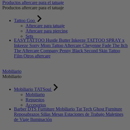
Productos aftercare para el tatuaje
Productos aftercare para el tatuaje
Tattoo Goo
Aftercare para tatuaje
Aftercare para piercing
Sets
EASYTATTOO
Hustle Butter
Inkeeze
TATTOO SPRAY x
Inkeeze
Sorry Mom Tattoo Aftercare
Cheyenne
Fade The Itch
The Aftercare Company
Penny Black
Second Skin Tattoo
Film
Otros aftercare
Mobiliario
Mobiliario
Mobiliario TATSoul
Mobiliario
Repuestos
Accesorios
Barber DTS Furniture
Mobiliario Tat Tech
Ghost Furniture
Reposabrazos
Sillas
Mesas
Estaciones de Trabajo
Maletines
de Viaje
Iluminación