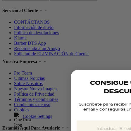
Servicio al Cliente
CONTÁCTANOS
Información de envío
Política de devoluciones
Klarna
Barber DTS App
Recomienda a un Amigo
Solicitud de ELIMINACIÓN de Cuenta
Nuestra Empresa
Pro Team
Últimas Noticias
CONSIGUE 
Sobre Nosotros
Nuestra Nueva Imagen
DESCU
PolÍtica de Privacidad
Términos y condiciones
Suscríbete para recibir 
Condiciones de uso
email y conseguirás u
Cookies
Cookie Settings
Estamos Aquí Para Ayudarle