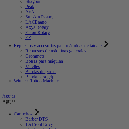
Shagbuilt
Peak
AVA
Sunskin Rotary
LACEnano
Axys Rotary
Eikon Rotary
EZ
Repuestos y accesorios para máquinas de tatuaje
Repuestos de máquinas generales
Grommets
Bolsas para máquina
Muelles
Bandas de goma
Banda para grip
Wireless Tattoo Machines
Agujas
Agujas
Cartuchos
Barber DTS
TATSoul Envy