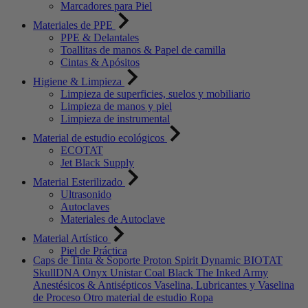
Marcadores para Piel
Materiales de PPE
PPE & Delantales
Toallitas de manos & Papel de camilla
Cintas & Apósitos
Higiene & Limpieza
Limpieza de superficies, suelos y mobiliario
Limpieza de manos y piel
Limpieza de instrumental
Material de estudio ecológicos
ECOTAT
Jet Black Supply
Material Esterilizado
Ultrasonido
Autoclaves
Materiales de Autoclave
Material Artístico
Piel de Práctica
Caps de Tinta & Soporte
Proton
Spirit
Dynamic
BIOTAT
SkullDNA
Onyx
Unistar
Coal Black
The Inked Army
Anestésicos & Antisépticos
Vaselina, Lubricantes y Vaselina
de Proceso
Otro material de estudio
Ropa