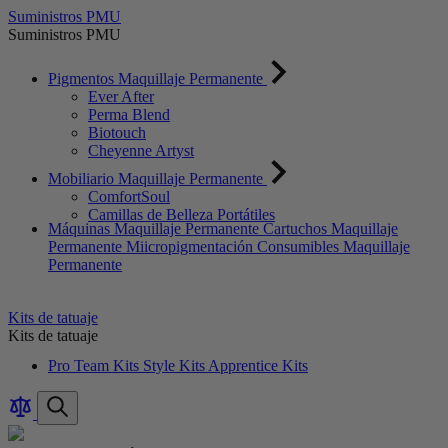
Suministros PMU
Suministros PMU
Pigmentos Maquillaje Permanente
Ever After
Perma Blend
Biotouch
Cheyenne Artyst
Mobiliario Maquillaje Permanente
ComfortSoul
Camillas de Belleza Portátiles
Máquinas Maquillaje Permanente
Cartuchos Maquillaje
Permanente
Miicropigmentación
Consumibles Maquillaje
Permanente
Kits de tatuaje
Kits de tatuaje
Pro Team Kits
Style Kits
Apprentice Kits
Comparar
Artículo
Artículos
Búsqueda
productos