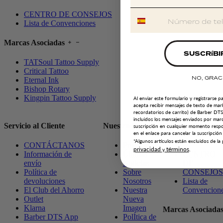
CENTRO DE CONSEJOS
Lista de Convenciones
Marcas Asociadas
SUSCRíBI
TATSoul Tattoo Supply
Critical Tattoo
NO, GRAC
Eternal Ink
Bishop Rotary
Kingpin Tattoo Supply
Al enviar este formulario y registrarse p
acepta recibir mensajes de texto de mar
recordatorios de carrito) de Barber DT
incluidos los mensajes enviados por mar
Servicio al Cliente
Nuestra Empresa
Estamos Aquí
suscripción en cualquier momento res
en el enlace para cancelar la suscripción
Para Ayudarle
*Algunos artículos están excluidos de l
CONTÁCTANOS
Pro Team
privacidad
términos
y
.
Información de
Últimas
CENTRO
envío
Noticias
DE
Política de
Sobre
CONSEJOS
devoluciones
Nosotros
Lista de
El Club del Ahorro
Nuestra
Convencion
Outlet
Nueva
Klarna
Imagen
Marcas Asociada
Barber DTS App
PolÍtica de