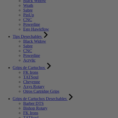
Black Widow
Wrath
Sabre
PinUp
CNC
Powerline
Ego Hawkflow
Tips Desechables
Black Widow
Sabre
CNC
Powerline
Acrylic
Grips de Cartuchos
FK Irons
TATSoul
Cheyenne
Axys Rotary
Otros Cartridge Grips
Grips de Cartuchos Desechables
Barber DTS
Bishop Rotary
FK Irons
TATSoul