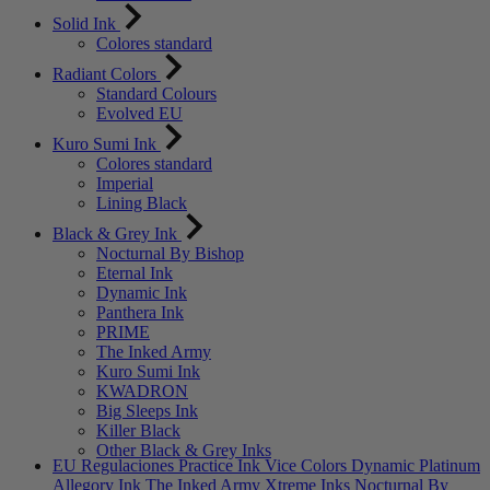
Solid Ink
Colores standard
Radiant Colors
Standard Colours
Evolved EU
Kuro Sumi Ink
Colores standard
Imperial
Lining Black
Black & Grey Ink
Nocturnal By Bishop
Eternal Ink
Dynamic Ink
Panthera Ink
PRIME
The Inked Army
Kuro Sumi Ink
KWADRON
Big Sleeps Ink
Killer Black
Other Black & Grey Inks
EU Regulaciones
Practice Ink
Vice Colors
Dynamic Platinum
Allegory Ink
The Inked Army
Xtreme Inks
Nocturnal By