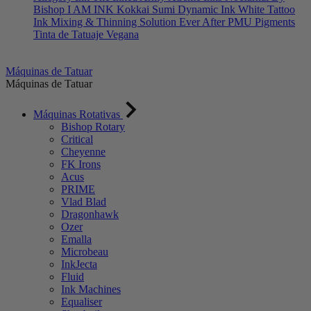
Bishop
I AM INK
Kokkai Sumi
Dynamic Ink
White Tattoo
Ink
Mixing & Thinning Solution
Ever After PMU Pigments
Tinta de Tatuaje Vegana
Máquinas de Tatuar
Máquinas de Tatuar
Máquinas Rotativas
Bishop Rotary
Critical
Cheyenne
FK Irons
Acus
PRIME
Vlad Blad
Dragonhawk
Ozer
Emalla
Microbeau
InkJecta
Fluid
Ink Machines
Equaliser