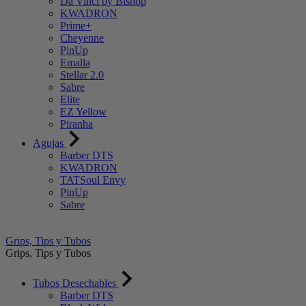
Da Vinci by Bishop
KWADRON
Prime+
Cheyenne
PinUp
Emalla
Stellar 2.0
Sabre
Elite
EZ Yellow
Piranha
Agujas
Barber DTS
KWADRON
TATSoul Envy
PinUp
Sabre
Grips, Tips y Tubos
Grips, Tips y Tubos
Tubos Desechables
Barber DTS