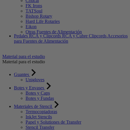
Critical
FK Irons
TATSoul
Bishop Rotary
Hard Life Rotaries
Eikon
Otras Fuentes de Alimentación
Pedales
RCA y Clipcords
RCA y Cubre Clipcords
Accesorios
para Fuentes de Alimentación
Material para el estudio
Material para el estudio
Guantes
Unigloves
Botes y Envases
Botes y Caps
Botes y Fundas
Materiales de Stencil
Termocopiadoras
InkJet Stencils
Papel y Solutiones de Transfer
Stencil Transfer